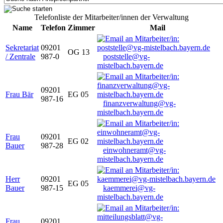
Telefonliste der Mitarbeiter/innen der Verwaltung
Name
Telefon
Zimmer
Mail
Sekretariat
09201
OG 13
/ Zentrale
987-0
poststelle@vg-
mistelbach.bayern.de
09201
Frau Bär
EG 05
987-16
finanzverwaltung@vg-
mistelbach.bayern.de
Frau
09201
EG 02
Bauer
987-28
einwohneramt@vg-
mistelbach.bayern.de
Herr
09201
EG 05
Bauer
987-15
kaemmerei@vg-
mistelbach.bayern.de
Frau
09201