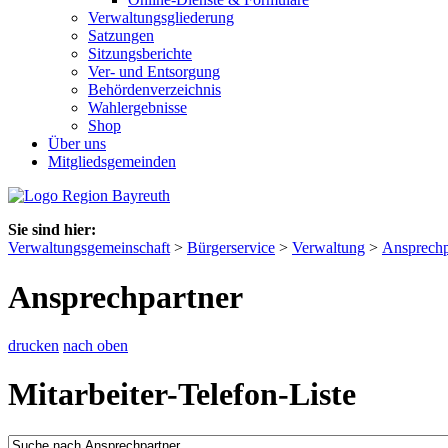
Verwaltungsgliederung
Satzungen
Sitzungsberichte
Ver- und Entsorgung
Behördenverzeichnis
Wahlergebnisse
Shop
Über uns
Mitgliedsgemeinden
Sie sind hier:
Verwaltungsgemeinschaft
>
Bürgerservice
>
Verwaltung
>
Ansprechp
Ansprechpartner
drucken
nach oben
Mitarbeiter-Telefon-Liste