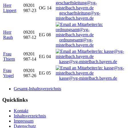
Herr
09201
OG 14
Lippert
987-23
geschaeftsleitung@vg-
mistelbach.bayern.de
Herr
09201
EG 08
Rauh
987-12
ordnungsamt@vg-
mistelbach.bayern.de
Frau
09201
EG 04
Thiem
987-14
kasse@vg-mistelbach.bayern.de
Frau
09201
EG 05
Vogel
987-26
kasse@vg-mistelbach.bayern.de
Gesamt-Inhaltsverzeichnis
Quicklinks
Kontakt
Inhaltsverzeichnis
Impressum
Datenschutz