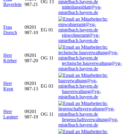
OG 13
Bayerlein
987-21
mitteilungsblatt@vg-
mistelbach.bayern.de
Frau
09201
EG 01
Dorsch
987-10
einwohneramt@vg-
mistelbach.bayern.de
Herr
09201
OG 11
Körber
987-20
technische.bauverwaltung@vg-
mistelbach.bayern.de
Herr
09201
EG 03
Krug
987-13
bauverwaltung@vg-
mistelbach.bayern.de
Herr
09201
OG 11
Lautner
987-19
liegenschaftsverwaltung@vg-
mistelbach.bayern.de