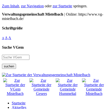
Zum Inhalt
,
zur Navigation
oder
zur Startseite
springen.
Verwaltungsgemeinschaft Mistelbach
| Online: https://www.vg-
mistelbach.de/
Schriftgröße
A
A
A
Suche VGem
suchen
Startseite
Aktuelles