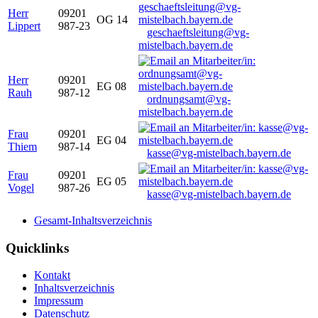
Herr
09201
OG 14
Lippert
987-23
geschaeftsleitung@vg-
mistelbach.bayern.de
Herr
09201
EG 08
Rauh
987-12
ordnungsamt@vg-
mistelbach.bayern.de
Frau
09201
EG 04
Thiem
987-14
kasse@vg-mistelbach.bayern.de
Frau
09201
EG 05
Vogel
987-26
kasse@vg-mistelbach.bayern.de
Gesamt-Inhaltsverzeichnis
Quicklinks
Kontakt
Inhaltsverzeichnis
Impressum
Datenschutz