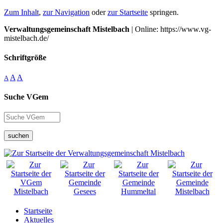
Zum Inhalt
,
zur Navigation
oder
zur Startseite
springen.
Verwaltungsgemeinschaft Mistelbach
| Online: https://www.vg-
mistelbach.de/
Schriftgröße
A
A
A
Suche VGem
suchen
Startseite
Aktuelles