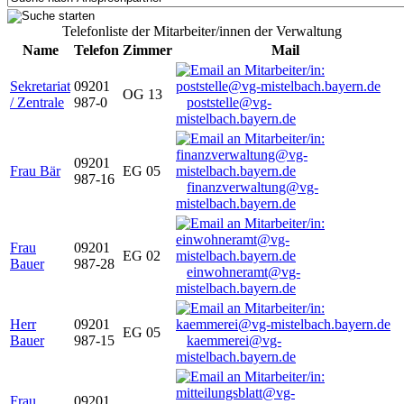
Telefonliste der Mitarbeiter/innen der Verwaltung
Name
Telefon
Zimmer
Mail
Sekretariat
09201
OG 13
/ Zentrale
987-0
poststelle@vg-
mistelbach.bayern.de
09201
Frau Bär
EG 05
987-16
finanzverwaltung@vg-
mistelbach.bayern.de
Frau
09201
EG 02
Bauer
987-28
einwohneramt@vg-
mistelbach.bayern.de
Herr
09201
EG 05
Bauer
987-15
kaemmerei@vg-
mistelbach.bayern.de
Frau
09201