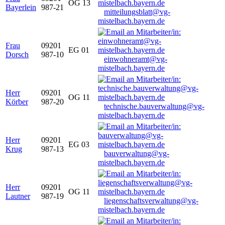
OG 13
Bayerlein
987-21
mitteilungsblatt@vg-
mistelbach.bayern.de
Frau
09201
EG 01
Dorsch
987-10
einwohneramt@vg-
mistelbach.bayern.de
Herr
09201
OG 11
Körber
987-20
technische.bauverwaltung@vg-
mistelbach.bayern.de
Herr
09201
EG 03
Krug
987-13
bauverwaltung@vg-
mistelbach.bayern.de
Herr
09201
OG 11
Lautner
987-19
liegenschaftsverwaltung@vg-
mistelbach.bayern.de