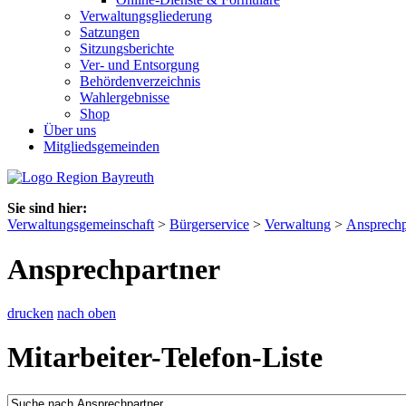
Verwaltungsgliederung
Satzungen
Sitzungsberichte
Ver- und Entsorgung
Behördenverzeichnis
Wahlergebnisse
Shop
Über uns
Mitgliedsgemeinden
Sie sind hier:
Verwaltungsgemeinschaft
>
Bürgerservice
>
Verwaltung
>
Ansprechp
Ansprechpartner
drucken
nach oben
Mitarbeiter-Telefon-Liste