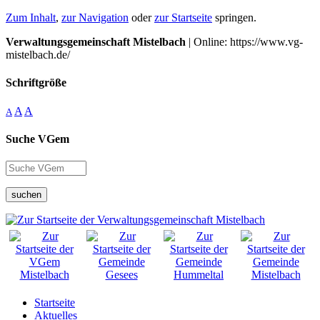
Zum Inhalt
,
zur Navigation
oder
zur Startseite
springen.
Verwaltungsgemeinschaft Mistelbach
| Online: https://www.vg-
mistelbach.de/
Schriftgröße
A
A
A
Suche VGem
suchen
Startseite
Aktuelles