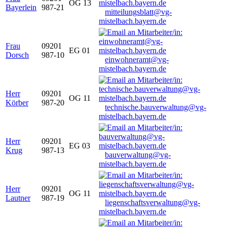
OG 13
Bayerlein
987-21
mitteilungsblatt@vg-
mistelbach.bayern.de
Frau
09201
EG 01
Dorsch
987-10
einwohneramt@vg-
mistelbach.bayern.de
Herr
09201
OG 11
Körber
987-20
technische.bauverwaltung@vg-
mistelbach.bayern.de
Herr
09201
EG 03
Krug
987-13
bauverwaltung@vg-
mistelbach.bayern.de
Herr
09201
OG 11
Lautner
987-19
liegenschaftsverwaltung@vg-
mistelbach.bayern.de