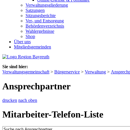
Verwaltungsgliederung
Satzungen
Sitzungsberichte
Ver- und Entsorgung
Behördenverzeichnis
Wahlergebnisse
Shop
Über uns
Mitgliedsgemeinden
Sie sind hier:
Verwaltungsgemeinschaft
>
Bürgerservice
>
Verwaltung
>
Ansprechp
Ansprechpartner
drucken
nach oben
Mitarbeiter-Telefon-Liste