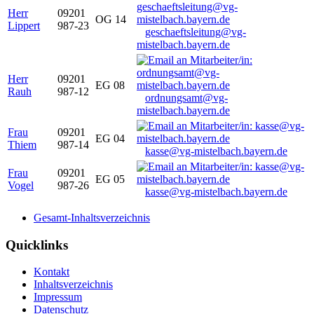
Herr
09201
OG 14
Lippert
987-23
geschaeftsleitung@vg-
mistelbach.bayern.de
Herr
09201
EG 08
Rauh
987-12
ordnungsamt@vg-
mistelbach.bayern.de
Frau
09201
EG 04
Thiem
987-14
kasse@vg-mistelbach.bayern.de
Frau
09201
EG 05
Vogel
987-26
kasse@vg-mistelbach.bayern.de
Gesamt-Inhaltsverzeichnis
Quicklinks
Kontakt
Inhaltsverzeichnis
Impressum
Datenschutz