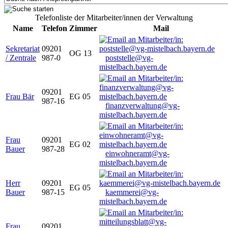
Telefonliste der Mitarbeiter/innen der Verwaltung
Name
Telefon
Zimmer
Mail
Sekretariat
09201
OG 13
/ Zentrale
987-0
poststelle@vg-
mistelbach.bayern.de
09201
Frau Bär
EG 05
987-16
finanzverwaltung@vg-
mistelbach.bayern.de
Frau
09201
EG 02
Bauer
987-28
einwohneramt@vg-
mistelbach.bayern.de
Herr
09201
EG 05
Bauer
987-15
kaemmerei@vg-
mistelbach.bayern.de
Frau
09201