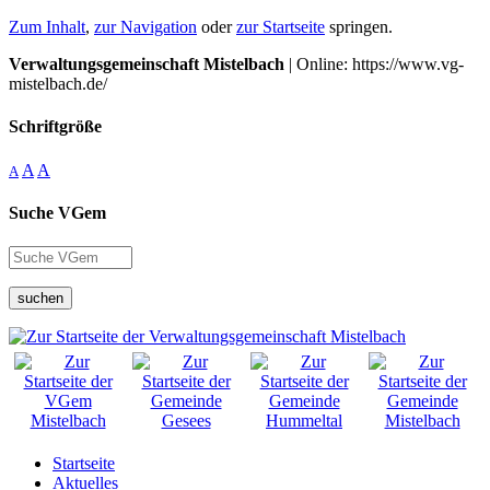
Zum Inhalt
,
zur Navigation
oder
zur Startseite
springen.
Verwaltungsgemeinschaft Mistelbach
| Online: https://www.vg-
mistelbach.de/
Schriftgröße
A
A
A
Suche VGem
suchen
Startseite
Aktuelles