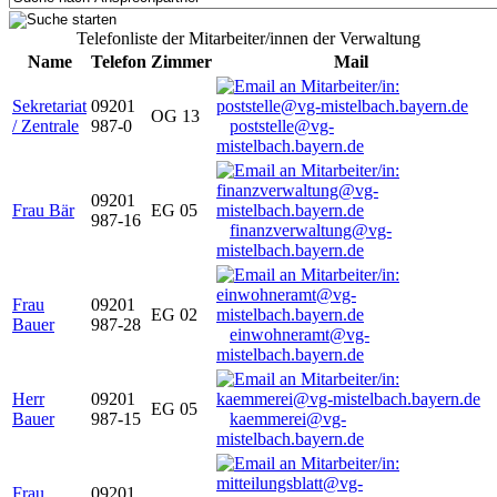
Telefonliste der Mitarbeiter/innen der Verwaltung
Name
Telefon
Zimmer
Mail
Sekretariat
09201
OG 13
/ Zentrale
987-0
poststelle@vg-
mistelbach.bayern.de
09201
Frau Bär
EG 05
987-16
finanzverwaltung@vg-
mistelbach.bayern.de
Frau
09201
EG 02
Bauer
987-28
einwohneramt@vg-
mistelbach.bayern.de
Herr
09201
EG 05
Bauer
987-15
kaemmerei@vg-
mistelbach.bayern.de
Frau
09201