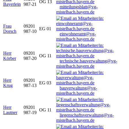
OG 13
Bayerlein
987-21
mitteilungsblatt@vg-
mistelbach.bayern.de
Frau
09201
EG 01
Dorsch
987-10
einwohneramt@vg-
mistelbach.bayern.de
Herr
09201
OG 11
Körber
987-20
technische.bauverwaltung@vg-
mistelbach.bayern.de
Herr
09201
EG 03
Krug
987-13
bauverwaltung@vg-
mistelbach.bayern.de
Herr
09201
OG 11
Lautner
987-19
liegenschaftsverwaltung@vg-
mistelbach.bayern.de