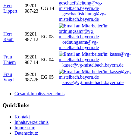
Herr
09201
OG 14
Lippert
987-23
geschaeftsleitung@vg-
mistelbach.bayern.de
Herr
09201
EG 08
Rauh
987-12
ordnungsamt@vg-
mistelbach.bayern.de
Frau
09201
EG 04
Thiem
987-14
kasse@vg-mistelbach.bayern.de
Frau
09201
EG 05
Vogel
987-26
kasse@vg-mistelbach.bayern.de
Gesamt-Inhaltsverzeichnis
Quicklinks
Kontakt
Inhaltsverzeichnis
Impressum
Datenschutz