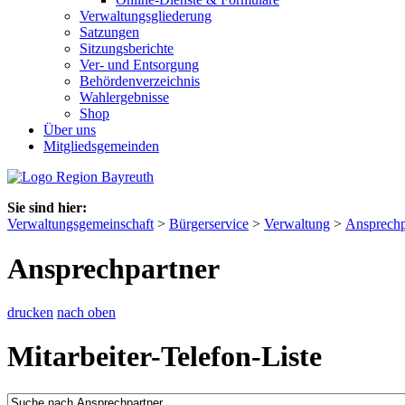
Verwaltungsgliederung
Satzungen
Sitzungsberichte
Ver- und Entsorgung
Behördenverzeichnis
Wahlergebnisse
Shop
Über uns
Mitgliedsgemeinden
Sie sind hier:
Verwaltungsgemeinschaft
>
Bürgerservice
>
Verwaltung
>
Ansprechp
Ansprechpartner
drucken
nach oben
Mitarbeiter-Telefon-Liste