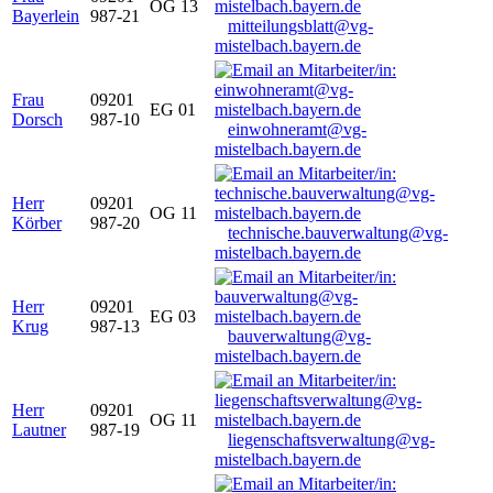
OG 13
Bayerlein
987-21
mitteilungsblatt@vg-
mistelbach.bayern.de
Frau
09201
EG 01
Dorsch
987-10
einwohneramt@vg-
mistelbach.bayern.de
Herr
09201
OG 11
Körber
987-20
technische.bauverwaltung@vg-
mistelbach.bayern.de
Herr
09201
EG 03
Krug
987-13
bauverwaltung@vg-
mistelbach.bayern.de
Herr
09201
OG 11
Lautner
987-19
liegenschaftsverwaltung@vg-
mistelbach.bayern.de