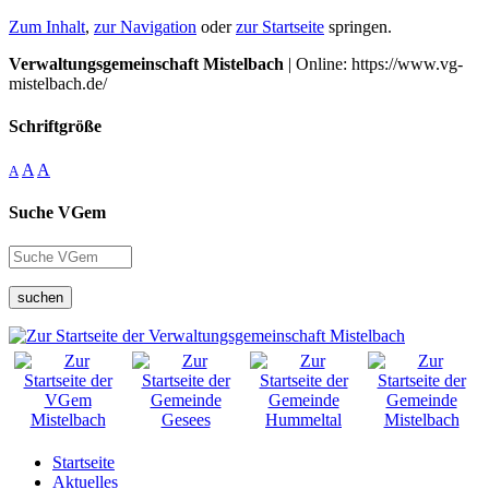
Zum Inhalt
,
zur Navigation
oder
zur Startseite
springen.
Verwaltungsgemeinschaft Mistelbach
| Online: https://www.vg-
mistelbach.de/
Schriftgröße
A
A
A
Suche VGem
suchen
Startseite
Aktuelles