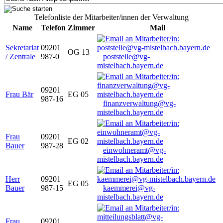
Telefonliste der Mitarbeiter/innen der Verwaltung
Name
Telefon
Zimmer
Mail
Sekretariat
09201
OG 13
/ Zentrale
987-0
poststelle@vg-
mistelbach.bayern.de
09201
Frau Bär
EG 05
987-16
finanzverwaltung@vg-
mistelbach.bayern.de
Frau
09201
EG 02
Bauer
987-28
einwohneramt@vg-
mistelbach.bayern.de
Herr
09201
EG 05
Bauer
987-15
kaemmerei@vg-
mistelbach.bayern.de
Frau
09201