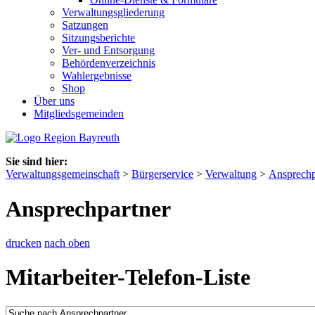
Verwaltungsgliederung
Satzungen
Sitzungsberichte
Ver- und Entsorgung
Behördenverzeichnis
Wahlergebnisse
Shop
Über uns
Mitgliedsgemeinden
Sie sind hier:
Verwaltungsgemeinschaft
>
Bürgerservice
>
Verwaltung
>
Ansprechp
Ansprechpartner
drucken
nach oben
Mitarbeiter-Telefon-Liste