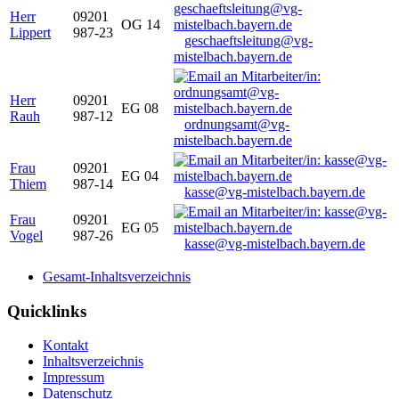
Herr
09201
OG 14
Lippert
987-23
geschaeftsleitung@vg-
mistelbach.bayern.de
Herr
09201
EG 08
Rauh
987-12
ordnungsamt@vg-
mistelbach.bayern.de
Frau
09201
EG 04
Thiem
987-14
kasse@vg-mistelbach.bayern.de
Frau
09201
EG 05
Vogel
987-26
kasse@vg-mistelbach.bayern.de
Gesamt-Inhaltsverzeichnis
Quicklinks
Kontakt
Inhaltsverzeichnis
Impressum
Datenschutz