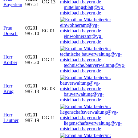
OG 13
Bayerlein
987-21
mitteilungsblatt@vg-
mistelbach.bayern.de
Frau
09201
EG 01
Dorsch
987-10
einwohneramt@vg-
mistelbach.bayern.de
Herr
09201
OG 11
Körber
987-20
technische.bauverwaltung@vg-
mistelbach.bayern.de
Herr
09201
EG 03
Krug
987-13
bauverwaltung@vg-
mistelbach.bayern.de
Herr
09201
OG 11
Lautner
987-19
liegenschaftsverwaltung@vg-
mistelbach.bayern.de