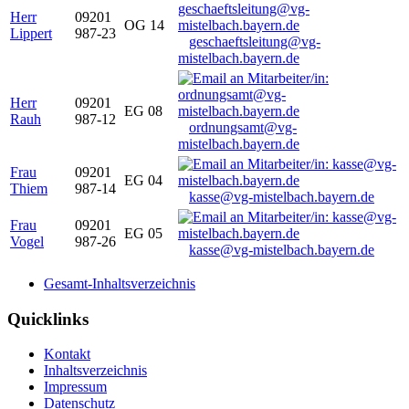
Herr
09201
OG 14
Lippert
987-23
geschaeftsleitung@vg-
mistelbach.bayern.de
Herr
09201
EG 08
Rauh
987-12
ordnungsamt@vg-
mistelbach.bayern.de
Frau
09201
EG 04
Thiem
987-14
kasse@vg-mistelbach.bayern.de
Frau
09201
EG 05
Vogel
987-26
kasse@vg-mistelbach.bayern.de
Gesamt-Inhaltsverzeichnis
Quicklinks
Kontakt
Inhaltsverzeichnis
Impressum
Datenschutz