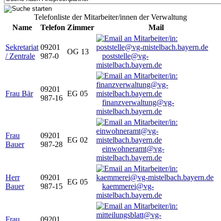
Telefonliste der Mitarbeiter/innen der Verwaltung
Name
Telefon
Zimmer
Mail
Sekretariat
09201
OG 13
/ Zentrale
987-0
poststelle@vg-
mistelbach.bayern.de
09201
Frau Bär
EG 05
987-16
finanzverwaltung@vg-
mistelbach.bayern.de
Frau
09201
EG 02
Bauer
987-28
einwohneramt@vg-
mistelbach.bayern.de
Herr
09201
EG 05
Bauer
987-15
kaemmerei@vg-
mistelbach.bayern.de
Frau
09201