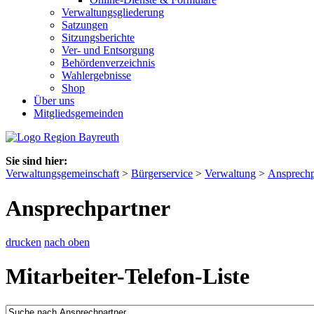
Verwaltungsgliederung
Satzungen
Sitzungsberichte
Ver- und Entsorgung
Behördenverzeichnis
Wahlergebnisse
Shop
Über uns
Mitgliedsgemeinden
Sie sind hier:
Verwaltungsgemeinschaft
>
Bürgerservice
>
Verwaltung
>
Ansprechp
Ansprechpartner
drucken
nach oben
Mitarbeiter-Telefon-Liste