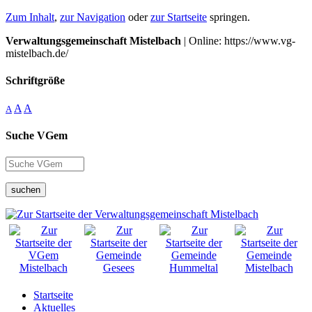
Zum Inhalt
,
zur Navigation
oder
zur Startseite
springen.
Verwaltungsgemeinschaft Mistelbach
| Online: https://www.vg-
mistelbach.de/
Schriftgröße
A
A
A
Suche VGem
suchen
Startseite
Aktuelles