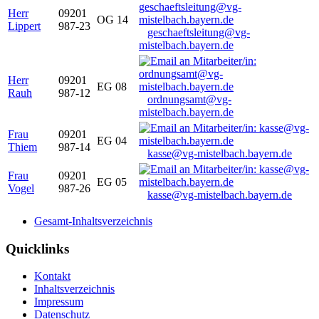
Herr
09201
OG 14
Lippert
987-23
geschaeftsleitung@vg-
mistelbach.bayern.de
Herr
09201
EG 08
Rauh
987-12
ordnungsamt@vg-
mistelbach.bayern.de
Frau
09201
EG 04
Thiem
987-14
kasse@vg-mistelbach.bayern.de
Frau
09201
EG 05
Vogel
987-26
kasse@vg-mistelbach.bayern.de
Gesamt-Inhaltsverzeichnis
Quicklinks
Kontakt
Inhaltsverzeichnis
Impressum
Datenschutz