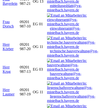
OG 13
Bayerlein
987-21
mitteilungsblatt@vg-
mistelbach.bayern.de
Frau
09201
EG 01
Dorsch
987-10
einwohneramt@vg-
mistelbach.bayern.de
Herr
09201
OG 11
Körber
987-20
technische.bauverwaltung@vg-
mistelbach.bayern.de
Herr
09201
EG 03
Krug
987-13
bauverwaltung@vg-
mistelbach.bayern.de
Herr
09201
OG 11
Lautner
987-19
liegenschaftsverwaltung@vg-
mistelbach.bayern.de