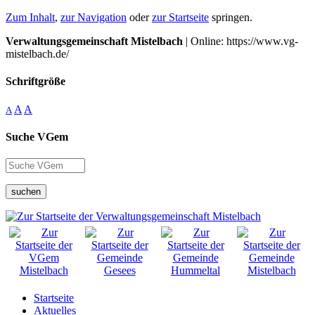
Zum Inhalt
,
zur Navigation
oder
zur Startseite
springen.
Verwaltungsgemeinschaft Mistelbach
| Online: https://www.vg-
mistelbach.de/
Schriftgröße
A
A
A
Suche VGem
suchen
Startseite
Aktuelles