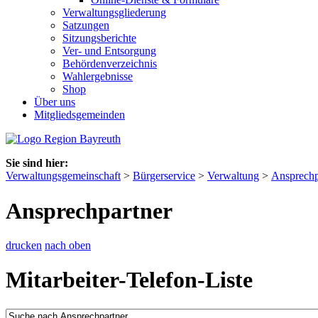
Verwaltungsgliederung
Satzungen
Sitzungsberichte
Ver- und Entsorgung
Behördenverzeichnis
Wahlergebnisse
Shop
Über uns
Mitgliedsgemeinden
Sie sind hier:
Verwaltungsgemeinschaft
>
Bürgerservice
>
Verwaltung
>
Ansprechp
Ansprechpartner
drucken
nach oben
Mitarbeiter-Telefon-Liste