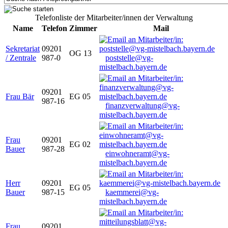
Telefonliste der Mitarbeiter/innen der Verwaltung
Name
Telefon
Zimmer
Mail
Sekretariat
09201
OG 13
/ Zentrale
987-0
poststelle@vg-
mistelbach.bayern.de
09201
Frau Bär
EG 05
987-16
finanzverwaltung@vg-
mistelbach.bayern.de
Frau
09201
EG 02
Bauer
987-28
einwohneramt@vg-
mistelbach.bayern.de
Herr
09201
EG 05
Bauer
987-15
kaemmerei@vg-
mistelbach.bayern.de
Frau
09201