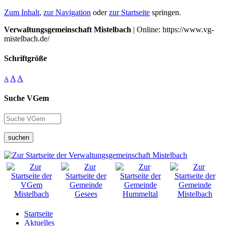
Zum Inhalt
,
zur Navigation
oder
zur Startseite
springen.
Verwaltungsgemeinschaft Mistelbach
| Online: https://www.vg-
mistelbach.de/
Schriftgröße
A
A
A
Suche VGem
suchen
Startseite
Aktuelles