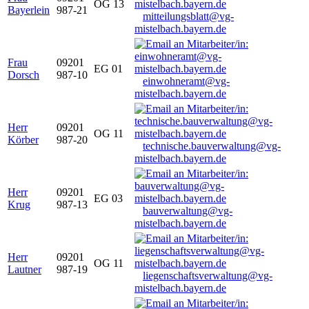
OG 13
Bayerlein
987-21
mitteilungsblatt@vg-
mistelbach.bayern.de
Frau
09201
EG 01
Dorsch
987-10
einwohneramt@vg-
mistelbach.bayern.de
Herr
09201
OG 11
Körber
987-20
technische.bauverwaltung@vg-
mistelbach.bayern.de
Herr
09201
EG 03
Krug
987-13
bauverwaltung@vg-
mistelbach.bayern.de
Herr
09201
OG 11
Lautner
987-19
liegenschaftsverwaltung@vg-
mistelbach.bayern.de