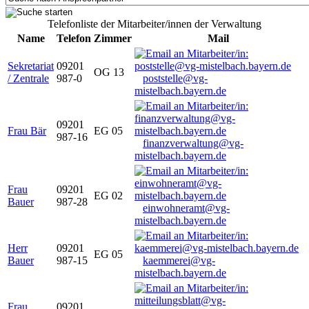
Telefonliste der Mitarbeiter/innen der Verwaltung
Name
Telefon
Zimmer
Mail
Sekretariat
09201
OG 13
/ Zentrale
987-0
poststelle@vg-
mistelbach.bayern.de
09201
Frau Bär
EG 05
987-16
finanzverwaltung@vg-
mistelbach.bayern.de
Frau
09201
EG 02
Bauer
987-28
einwohneramt@vg-
mistelbach.bayern.de
Herr
09201
EG 05
Bauer
987-15
kaemmerei@vg-
mistelbach.bayern.de
Frau
09201