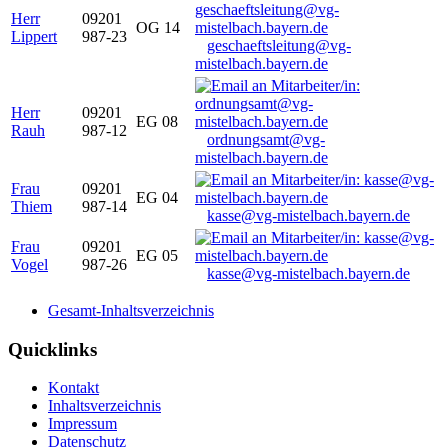
Herr
09201
OG 14
Lippert
987-23
geschaeftsleitung@vg-
mistelbach.bayern.de
Herr
09201
EG 08
Rauh
987-12
ordnungsamt@vg-
mistelbach.bayern.de
Frau
09201
EG 04
Thiem
987-14
kasse@vg-mistelbach.bayern.de
Frau
09201
EG 05
Vogel
987-26
kasse@vg-mistelbach.bayern.de
Gesamt-Inhaltsverzeichnis
Quicklinks
Kontakt
Inhaltsverzeichnis
Impressum
Datenschutz