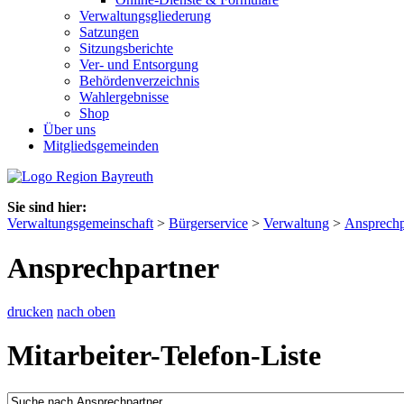
Verwaltungsgliederung
Satzungen
Sitzungsberichte
Ver- und Entsorgung
Behördenverzeichnis
Wahlergebnisse
Shop
Über uns
Mitgliedsgemeinden
Sie sind hier:
Verwaltungsgemeinschaft
>
Bürgerservice
>
Verwaltung
>
Ansprechp
Ansprechpartner
drucken
nach oben
Mitarbeiter-Telefon-Liste