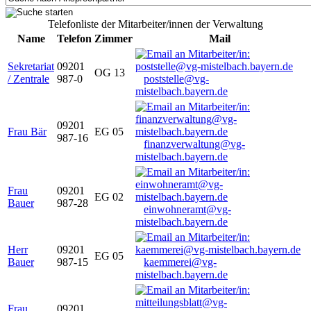
Telefonliste der Mitarbeiter/innen der Verwaltung
Name
Telefon
Zimmer
Mail
Sekretariat
09201
OG 13
/ Zentrale
987-0
poststelle@vg-
mistelbach.bayern.de
09201
Frau Bär
EG 05
987-16
finanzverwaltung@vg-
mistelbach.bayern.de
Frau
09201
EG 02
Bauer
987-28
einwohneramt@vg-
mistelbach.bayern.de
Herr
09201
EG 05
Bauer
987-15
kaemmerei@vg-
mistelbach.bayern.de
Frau
09201