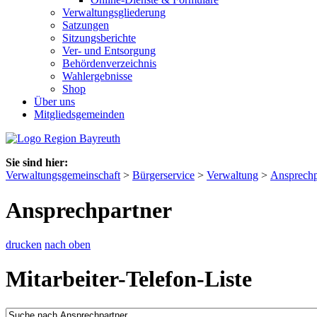
Verwaltungsgliederung
Satzungen
Sitzungsberichte
Ver- und Entsorgung
Behördenverzeichnis
Wahlergebnisse
Shop
Über uns
Mitgliedsgemeinden
Sie sind hier:
Verwaltungsgemeinschaft
>
Bürgerservice
>
Verwaltung
>
Ansprechp
Ansprechpartner
drucken
nach oben
Mitarbeiter-Telefon-Liste