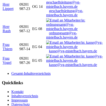
Herr
09201
OG 14
Lippert
987-23
geschaeftsleitung@vg-
mistelbach.bayern.de
Herr
09201
EG 08
Rauh
987-12
ordnungsamt@vg-
mistelbach.bayern.de
Frau
09201
EG 04
Thiem
987-14
kasse@vg-mistelbach.bayern.de
Frau
09201
EG 05
Vogel
987-26
kasse@vg-mistelbach.bayern.de
Gesamt-Inhaltsverzeichnis
Quicklinks
Kontakt
Inhaltsverzeichnis
Impressum
Datenschutz