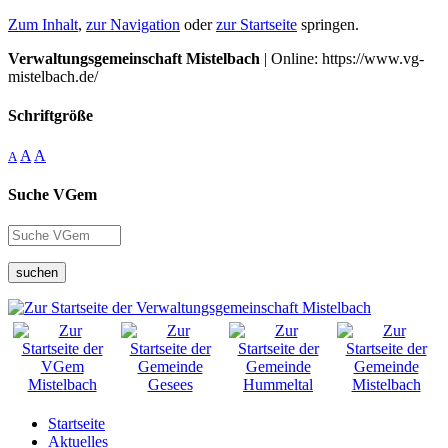
Zum Inhalt
,
zur Navigation
oder
zur Startseite
springen.
Verwaltungsgemeinschaft Mistelbach
| Online: https://www.vg-
mistelbach.de/
Schriftgröße
A
A
A
Suche VGem
suchen
Startseite
Aktuelles