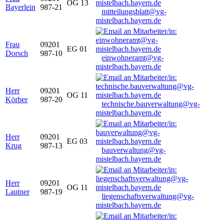
OG 13
Bayerlein
987-21
mitteilungsblatt@vg-
mistelbach.bayern.de
Frau
09201
EG 01
Dorsch
987-10
einwohneramt@vg-
mistelbach.bayern.de
Herr
09201
OG 11
Körber
987-20
technische.bauverwaltung@vg-
mistelbach.bayern.de
Herr
09201
EG 03
Krug
987-13
bauverwaltung@vg-
mistelbach.bayern.de
Herr
09201
OG 11
Lautner
987-19
liegenschaftsverwaltung@vg-
mistelbach.bayern.de