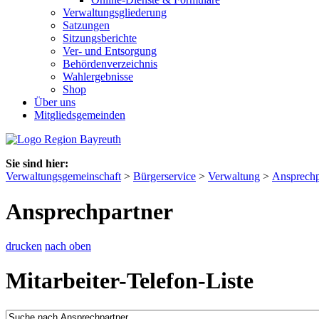
Verwaltungsgliederung
Satzungen
Sitzungsberichte
Ver- und Entsorgung
Behördenverzeichnis
Wahlergebnisse
Shop
Über uns
Mitgliedsgemeinden
Sie sind hier:
Verwaltungsgemeinschaft
>
Bürgerservice
>
Verwaltung
>
Ansprechp
Ansprechpartner
drucken
nach oben
Mitarbeiter-Telefon-Liste