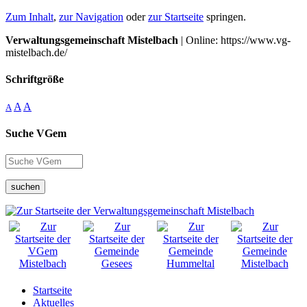
Zum Inhalt
,
zur Navigation
oder
zur Startseite
springen.
Verwaltungsgemeinschaft Mistelbach
| Online: https://www.vg-
mistelbach.de/
Schriftgröße
A
A
A
Suche VGem
suchen
Startseite
Aktuelles