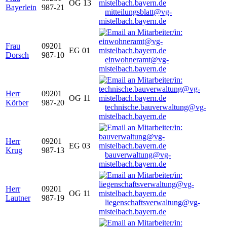
OG 13
Bayerlein
987-21
mitteilungsblatt@vg-
mistelbach.bayern.de
Frau
09201
EG 01
Dorsch
987-10
einwohneramt@vg-
mistelbach.bayern.de
Herr
09201
OG 11
Körber
987-20
technische.bauverwaltung@vg-
mistelbach.bayern.de
Herr
09201
EG 03
Krug
987-13
bauverwaltung@vg-
mistelbach.bayern.de
Herr
09201
OG 11
Lautner
987-19
liegenschaftsverwaltung@vg-
mistelbach.bayern.de