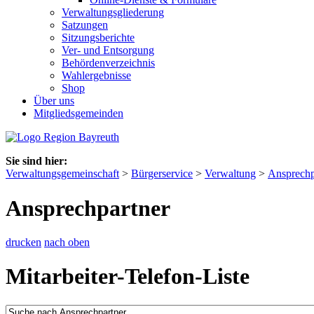
Verwaltungsgliederung
Satzungen
Sitzungsberichte
Ver- und Entsorgung
Behördenverzeichnis
Wahlergebnisse
Shop
Über uns
Mitgliedsgemeinden
Sie sind hier:
Verwaltungsgemeinschaft
>
Bürgerservice
>
Verwaltung
>
Ansprechp
Ansprechpartner
drucken
nach oben
Mitarbeiter-Telefon-Liste