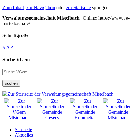
Zum Inhalt
,
zur Navigation
oder
zur Startseite
springen.
Verwaltungsgemeinschaft Mistelbach
| Online: https://www.vg-
mistelbach.de/
Schriftgröße
A
A
A
Suche VGem
suchen
Startseite
Aktuelles