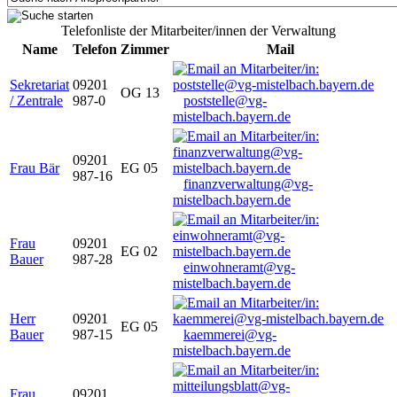
Telefonliste der Mitarbeiter/innen der Verwaltung
Name
Telefon
Zimmer
Mail
Sekretariat
09201
OG 13
/ Zentrale
987-0
poststelle@vg-
mistelbach.bayern.de
09201
Frau Bär
EG 05
987-16
finanzverwaltung@vg-
mistelbach.bayern.de
Frau
09201
EG 02
Bauer
987-28
einwohneramt@vg-
mistelbach.bayern.de
Herr
09201
EG 05
Bauer
987-15
kaemmerei@vg-
mistelbach.bayern.de
Frau
09201