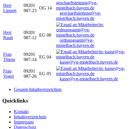
Herr
09201
OG 14
Lippert
987-23
geschaeftsleitung@vg-
mistelbach.bayern.de
Herr
09201
EG 08
Rauh
987-12
ordnungsamt@vg-
mistelbach.bayern.de
Frau
09201
EG 04
Thiem
987-14
kasse@vg-mistelbach.bayern.de
Frau
09201
EG 05
Vogel
987-26
kasse@vg-mistelbach.bayern.de
Gesamt-Inhaltsverzeichnis
Quicklinks
Kontakt
Inhaltsverzeichnis
Impressum
Datenschutz