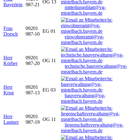
OG 13
Bayerlein
987-21
mitteilungsblatt@vg-
mistelbach.bayern.de
Frau
09201
EG 01
Dorsch
987-10
einwohneramt@vg-
mistelbach.bayern.de
Herr
09201
OG 11
Körber
987-20
technische.bauverwaltung@vg-
mistelbach.bayern.de
Herr
09201
EG 03
Krug
987-13
bauverwaltung@vg-
mistelbach.bayern.de
Herr
09201
OG 11
Lautner
987-19
liegenschaftsverwaltung@vg-
mistelbach.bayern.de