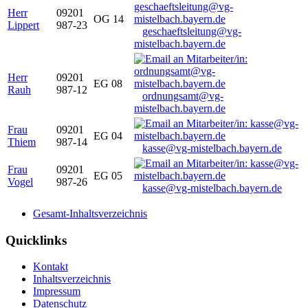
Herr
09201
OG 14
Lippert
987-23
geschaeftsleitung@vg-
mistelbach.bayern.de
Herr
09201
EG 08
Rauh
987-12
ordnungsamt@vg-
mistelbach.bayern.de
Frau
09201
EG 04
Thiem
987-14
kasse@vg-mistelbach.bayern.de
Frau
09201
EG 05
Vogel
987-26
kasse@vg-mistelbach.bayern.de
Gesamt-Inhaltsverzeichnis
Quicklinks
Kontakt
Inhaltsverzeichnis
Impressum
Datenschutz