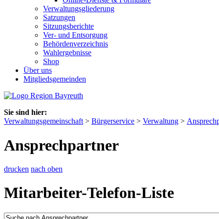
Verwaltungsgliederung
Satzungen
Sitzungsberichte
Ver- und Entsorgung
Behördenverzeichnis
Wahlergebnisse
Shop
Über uns
Mitgliedsgemeinden
Sie sind hier:
Verwaltungsgemeinschaft
>
Bürgerservice
>
Verwaltung
>
Ansprechp
Ansprechpartner
drucken
nach oben
Mitarbeiter-Telefon-Liste