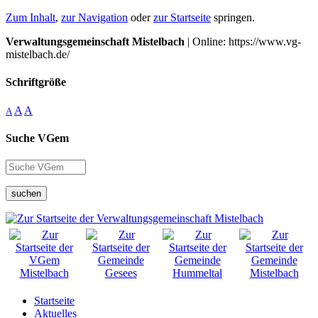
Zum Inhalt
,
zur Navigation
oder
zur Startseite
springen.
Verwaltungsgemeinschaft Mistelbach
| Online: https://www.vg-
mistelbach.de/
Schriftgröße
A
A
A
Suche VGem
suchen
Startseite
Aktuelles