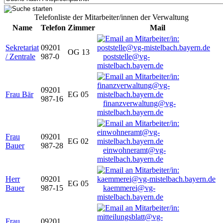
Telefonliste der Mitarbeiter/innen der Verwaltung
Name
Telefon
Zimmer
Mail
Sekretariat
09201
OG 13
/ Zentrale
987-0
poststelle@vg-
mistelbach.bayern.de
09201
Frau Bär
EG 05
987-16
finanzverwaltung@vg-
mistelbach.bayern.de
Frau
09201
EG 02
Bauer
987-28
einwohneramt@vg-
mistelbach.bayern.de
Herr
09201
EG 05
Bauer
987-15
kaemmerei@vg-
mistelbach.bayern.de
Frau
09201