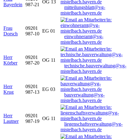
OG 13
Bayerlein
987-21
mitteilungsblatt@vg-
mistelbach.bayern.de
Frau
09201
EG 01
Dorsch
987-10
einwohneramt@vg-
mistelbach.bayern.de
Herr
09201
OG 11
Körber
987-20
technische.bauverwaltung@vg-
mistelbach.bayern.de
Herr
09201
EG 03
Krug
987-13
bauverwaltung@vg-
mistelbach.bayern.de
Herr
09201
OG 11
Lautner
987-19
liegenschaftsverwaltung@vg-
mistelbach.bayern.de