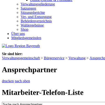
Verwaltungsgliederung
Satzungen
Sitzungsberichte
Ver- und Entsorgung
Behördenverzeichnis
Wahlergebnisse
Shop
Über uns
Mitgliedsgemeinden
Sie sind hier:
Verwaltungsgemeinschaft
>
Bürgerservice
>
Verwaltung
>
Ansprechp
Ansprechpartner
drucken
nach oben
Mitarbeiter-Telefon-Liste