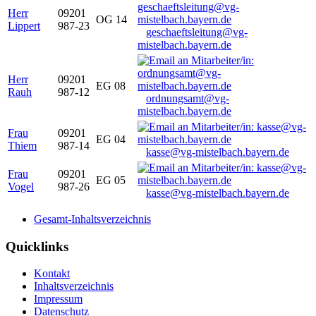
Herr
09201
OG 14
Lippert
987-23
geschaeftsleitung@vg-
mistelbach.bayern.de
Herr
09201
EG 08
Rauh
987-12
ordnungsamt@vg-
mistelbach.bayern.de
Frau
09201
EG 04
Thiem
987-14
kasse@vg-mistelbach.bayern.de
Frau
09201
EG 05
Vogel
987-26
kasse@vg-mistelbach.bayern.de
Gesamt-Inhaltsverzeichnis
Quicklinks
Kontakt
Inhaltsverzeichnis
Impressum
Datenschutz