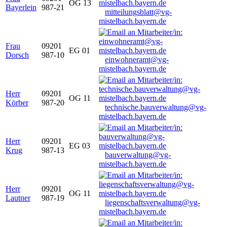
OG 13
Bayerlein
987-21
mitteilungsblatt@vg-
mistelbach.bayern.de
Frau
09201
EG 01
Dorsch
987-10
einwohneramt@vg-
mistelbach.bayern.de
Herr
09201
OG 11
Körber
987-20
technische.bauverwaltung@vg-
mistelbach.bayern.de
Herr
09201
EG 03
Krug
987-13
bauverwaltung@vg-
mistelbach.bayern.de
Herr
09201
OG 11
Lautner
987-19
liegenschaftsverwaltung@vg-
mistelbach.bayern.de