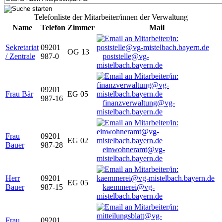
Telefonliste der Mitarbeiter/innen der Verwaltung
Name
Telefon
Zimmer
Mail
Sekretariat
09201
OG 13
/ Zentrale
987-0
poststelle@vg-
mistelbach.bayern.de
09201
Frau Bär
EG 05
987-16
finanzverwaltung@vg-
mistelbach.bayern.de
Frau
09201
EG 02
Bauer
987-28
einwohneramt@vg-
mistelbach.bayern.de
Herr
09201
EG 05
Bauer
987-15
kaemmerei@vg-
mistelbach.bayern.de
Frau
09201