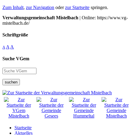
Zum Inhalt
,
zur Navigation
oder
zur Startseite
springen.
Verwaltungsgemeinschaft Mistelbach
| Online: https://www.vg-
mistelbach.de/
Schriftgröße
A
A
A
Suche VGem
suchen
Startseite
Aktuelles