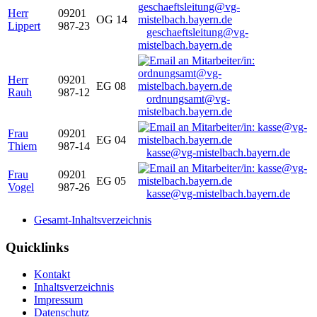
Herr
09201
OG 14
Lippert
987-23
geschaeftsleitung@vg-
mistelbach.bayern.de
Herr
09201
EG 08
Rauh
987-12
ordnungsamt@vg-
mistelbach.bayern.de
Frau
09201
EG 04
Thiem
987-14
kasse@vg-mistelbach.bayern.de
Frau
09201
EG 05
Vogel
987-26
kasse@vg-mistelbach.bayern.de
Gesamt-Inhaltsverzeichnis
Quicklinks
Kontakt
Inhaltsverzeichnis
Impressum
Datenschutz