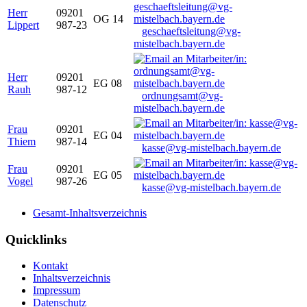
Herr
09201
OG 14
Lippert
987-23
geschaeftsleitung@vg-
mistelbach.bayern.de
Herr
09201
EG 08
Rauh
987-12
ordnungsamt@vg-
mistelbach.bayern.de
Frau
09201
EG 04
Thiem
987-14
kasse@vg-mistelbach.bayern.de
Frau
09201
EG 05
Vogel
987-26
kasse@vg-mistelbach.bayern.de
Gesamt-Inhaltsverzeichnis
Quicklinks
Kontakt
Inhaltsverzeichnis
Impressum
Datenschutz