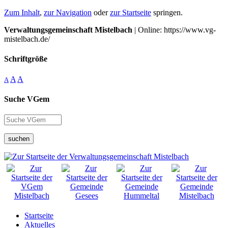
Zum Inhalt
,
zur Navigation
oder
zur Startseite
springen.
Verwaltungsgemeinschaft Mistelbach
| Online: https://www.vg-
mistelbach.de/
Schriftgröße
A
A
A
Suche VGem
suchen
Startseite
Aktuelles