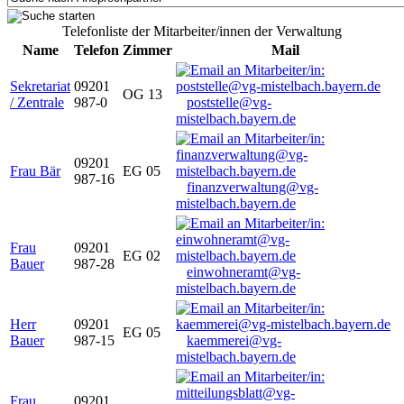
Telefonliste der Mitarbeiter/innen der Verwaltung
Name
Telefon
Zimmer
Mail
Sekretariat
09201
OG 13
/ Zentrale
987-0
poststelle@vg-
mistelbach.bayern.de
09201
Frau Bär
EG 05
987-16
finanzverwaltung@vg-
mistelbach.bayern.de
Frau
09201
EG 02
Bauer
987-28
einwohneramt@vg-
mistelbach.bayern.de
Herr
09201
EG 05
Bauer
987-15
kaemmerei@vg-
mistelbach.bayern.de
Frau
09201