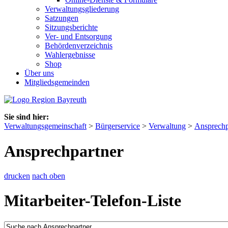
Verwaltungsgliederung
Satzungen
Sitzungsberichte
Ver- und Entsorgung
Behördenverzeichnis
Wahlergebnisse
Shop
Über uns
Mitgliedsgemeinden
Sie sind hier:
Verwaltungsgemeinschaft
>
Bürgerservice
>
Verwaltung
>
Ansprechp
Ansprechpartner
drucken
nach oben
Mitarbeiter-Telefon-Liste