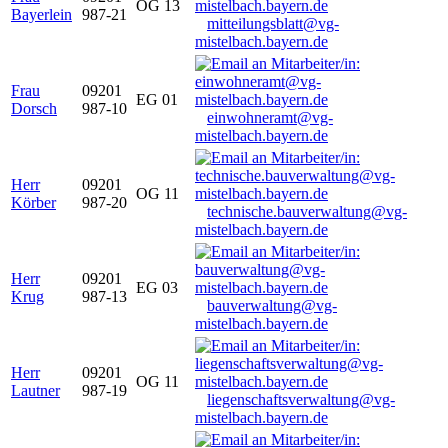
OG 13
Bayerlein
987-21
mitteilungsblatt@vg-
mistelbach.bayern.de
Frau
09201
EG 01
Dorsch
987-10
einwohneramt@vg-
mistelbach.bayern.de
Herr
09201
OG 11
Körber
987-20
technische.bauverwaltung@vg-
mistelbach.bayern.de
Herr
09201
EG 03
Krug
987-13
bauverwaltung@vg-
mistelbach.bayern.de
Herr
09201
OG 11
Lautner
987-19
liegenschaftsverwaltung@vg-
mistelbach.bayern.de