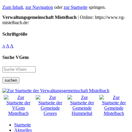
Zum Inhalt
,
zur Navigation
oder
zur Startseite
springen.
Verwaltungsgemeinschaft Mistelbach
| Online: https://www.vg-
mistelbach.de/
Schriftgröße
A
A
A
Suche VGem
suchen
Startseite
Aktuelles