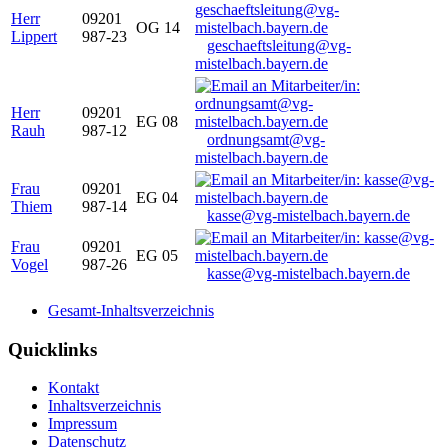
Herr
09201
OG 14
Lippert
987-23
geschaeftsleitung@vg-
mistelbach.bayern.de
Herr
09201
EG 08
Rauh
987-12
ordnungsamt@vg-
mistelbach.bayern.de
Frau
09201
EG 04
Thiem
987-14
kasse@vg-mistelbach.bayern.de
Frau
09201
EG 05
Vogel
987-26
kasse@vg-mistelbach.bayern.de
Gesamt-Inhaltsverzeichnis
Quicklinks
Kontakt
Inhaltsverzeichnis
Impressum
Datenschutz