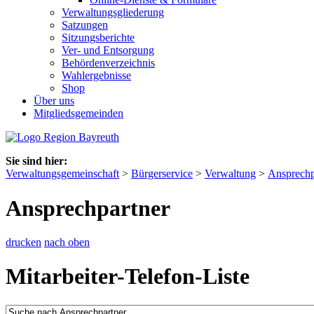
Verwaltungsgliederung
Satzungen
Sitzungsberichte
Ver- und Entsorgung
Behördenverzeichnis
Wahlergebnisse
Shop
Über uns
Mitgliedsgemeinden
Sie sind hier:
Verwaltungsgemeinschaft
>
Bürgerservice
>
Verwaltung
>
Ansprechp
Ansprechpartner
drucken
nach oben
Mitarbeiter-Telefon-Liste