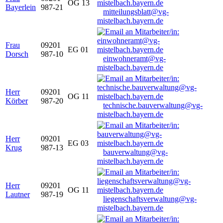
OG 13
Bayerlein
987-21
mitteilungsblatt@vg-
mistelbach.bayern.de
Frau
09201
EG 01
Dorsch
987-10
einwohneramt@vg-
mistelbach.bayern.de
Herr
09201
OG 11
Körber
987-20
technische.bauverwaltung@vg-
mistelbach.bayern.de
Herr
09201
EG 03
Krug
987-13
bauverwaltung@vg-
mistelbach.bayern.de
Herr
09201
OG 11
Lautner
987-19
liegenschaftsverwaltung@vg-
mistelbach.bayern.de