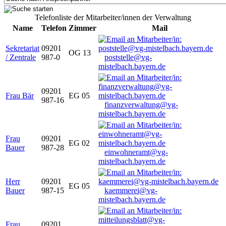
Telefonliste der Mitarbeiter/innen der Verwaltung
Name
Telefon
Zimmer
Mail
Sekretariat
09201
OG 13
/ Zentrale
987-0
poststelle@vg-
mistelbach.bayern.de
09201
Frau Bär
EG 05
987-16
finanzverwaltung@vg-
mistelbach.bayern.de
Frau
09201
EG 02
Bauer
987-28
einwohneramt@vg-
mistelbach.bayern.de
Herr
09201
EG 05
Bauer
987-15
kaemmerei@vg-
mistelbach.bayern.de
Frau
09201