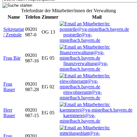
Telefonliste der Mitarbeiter/innen der Verwaltung
Name
Telefon
Zimmer
Mail
Sekretariat
09201
OG 13
/ Zentrale
987-0
poststelle@vg-
mistelbach.bayern.de
09201
Frau Bär
EG 05
987-16
finanzverwaltung@vg-
mistelbach.bayern.de
Frau
09201
EG 02
Bauer
987-28
einwohneramt@vg-
mistelbach.bayern.de
Herr
09201
EG 05
Bauer
987-15
kaemmerei@vg-
mistelbach.bayern.de
Frau
09201