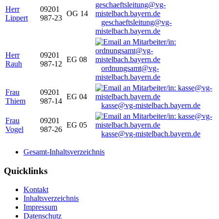
Herr
09201
OG 14
Lippert
987-23
geschaeftsleitung@vg-
mistelbach.bayern.de
Herr
09201
EG 08
Rauh
987-12
ordnungsamt@vg-
mistelbach.bayern.de
Frau
09201
EG 04
Thiem
987-14
kasse@vg-mistelbach.bayern.de
Frau
09201
EG 05
Vogel
987-26
kasse@vg-mistelbach.bayern.de
Gesamt-Inhaltsverzeichnis
Quicklinks
Kontakt
Inhaltsverzeichnis
Impressum
Datenschutz