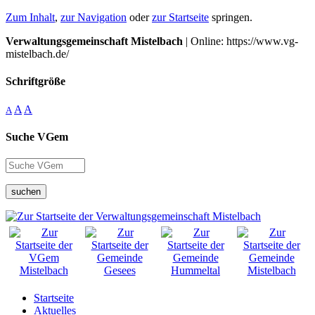
Zum Inhalt
,
zur Navigation
oder
zur Startseite
springen.
Verwaltungsgemeinschaft Mistelbach
| Online: https://www.vg-
mistelbach.de/
Schriftgröße
A
A
A
Suche VGem
suchen
Startseite
Aktuelles