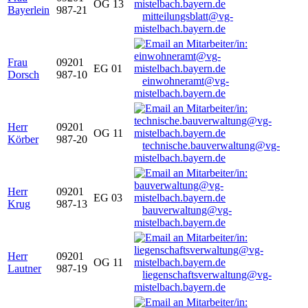
OG 13
Bayerlein
987-21
mitteilungsblatt@vg-
mistelbach.bayern.de
Frau
09201
EG 01
Dorsch
987-10
einwohneramt@vg-
mistelbach.bayern.de
Herr
09201
OG 11
Körber
987-20
technische.bauverwaltung@vg-
mistelbach.bayern.de
Herr
09201
EG 03
Krug
987-13
bauverwaltung@vg-
mistelbach.bayern.de
Herr
09201
OG 11
Lautner
987-19
liegenschaftsverwaltung@vg-
mistelbach.bayern.de