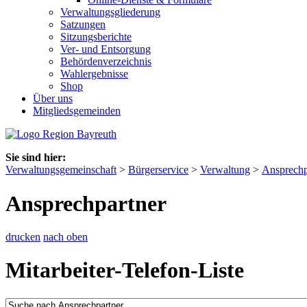
Verwaltungsgliederung
Satzungen
Sitzungsberichte
Ver- und Entsorgung
Behördenverzeichnis
Wahlergebnisse
Shop
Über uns
Mitgliedsgemeinden
Sie sind hier:
Verwaltungsgemeinschaft
>
Bürgerservice
>
Verwaltung
>
Ansprechp
Ansprechpartner
drucken
nach oben
Mitarbeiter-Telefon-Liste