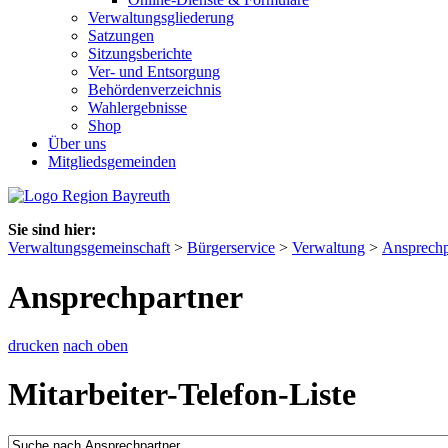
Verwaltungsgliederung
Satzungen
Sitzungsberichte
Ver- und Entsorgung
Behördenverzeichnis
Wahlergebnisse
Shop
Über uns
Mitgliedsgemeinden
Sie sind hier:
Verwaltungsgemeinschaft
>
Bürgerservice
>
Verwaltung
>
Ansprechp
Ansprechpartner
drucken
nach oben
Mitarbeiter-Telefon-Liste