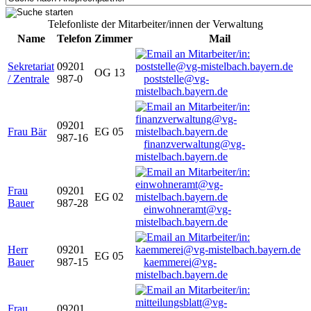
Telefonliste der Mitarbeiter/innen der Verwaltung
Name
Telefon
Zimmer
Mail
Sekretariat
09201
OG 13
/ Zentrale
987-0
poststelle@vg-
mistelbach.bayern.de
09201
Frau Bär
EG 05
987-16
finanzverwaltung@vg-
mistelbach.bayern.de
Frau
09201
EG 02
Bauer
987-28
einwohneramt@vg-
mistelbach.bayern.de
Herr
09201
EG 05
Bauer
987-15
kaemmerei@vg-
mistelbach.bayern.de
Frau
09201