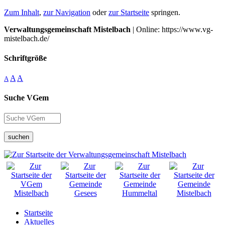
Zum Inhalt
,
zur Navigation
oder
zur Startseite
springen.
Verwaltungsgemeinschaft Mistelbach
| Online: https://www.vg-
mistelbach.de/
Schriftgröße
A
A
A
Suche VGem
suchen
Startseite
Aktuelles