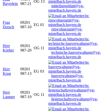
OG 13
Bayerlein
987-21
mitteilungsblatt@vg-
mistelbach.bayern.de
Frau
09201
EG 01
Dorsch
987-10
einwohneramt@vg-
mistelbach.bayern.de
Herr
09201
OG 11
Körber
987-20
technische.bauverwaltung@vg-
mistelbach.bayern.de
Herr
09201
EG 03
Krug
987-13
bauverwaltung@vg-
mistelbach.bayern.de
Herr
09201
OG 11
Lautner
987-19
liegenschaftsverwaltung@vg-
mistelbach.bayern.de