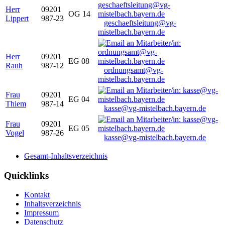
Herr
09201
OG 14
Lippert
987-23
geschaeftsleitung@vg-
mistelbach.bayern.de
Herr
09201
EG 08
Rauh
987-12
ordnungsamt@vg-
mistelbach.bayern.de
Frau
09201
EG 04
Thiem
987-14
kasse@vg-mistelbach.bayern.de
Frau
09201
EG 05
Vogel
987-26
kasse@vg-mistelbach.bayern.de
Gesamt-Inhaltsverzeichnis
Quicklinks
Kontakt
Inhaltsverzeichnis
Impressum
Datenschutz