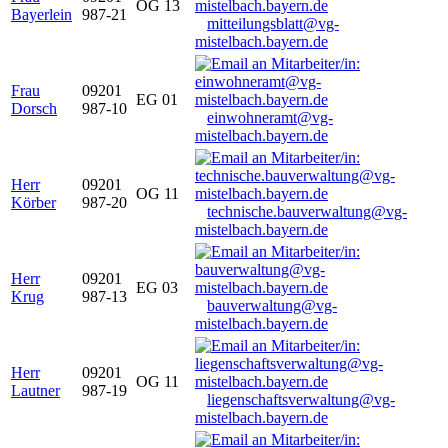
OG 13
Bayerlein
987-21
mitteilungsblatt@vg-
mistelbach.bayern.de
Frau
09201
EG 01
Dorsch
987-10
einwohneramt@vg-
mistelbach.bayern.de
Herr
09201
OG 11
Körber
987-20
technische.bauverwaltung@vg-
mistelbach.bayern.de
Herr
09201
EG 03
Krug
987-13
bauverwaltung@vg-
mistelbach.bayern.de
Herr
09201
OG 11
Lautner
987-19
liegenschaftsverwaltung@vg-
mistelbach.bayern.de