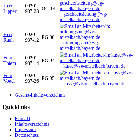
Herr
09201
OG 14
Lippert
987-23
geschaeftsleitung@vg-
mistelbach.bayern.de
Herr
09201
EG 08
Rauh
987-12
ordnungsamt@vg-
mistelbach.bayern.de
Frau
09201
EG 04
Thiem
987-14
kasse@vg-mistelbach.bayern.de
Frau
09201
EG 05
Vogel
987-26
kasse@vg-mistelbach.bayern.de
Gesamt-Inhaltsverzeichnis
Quicklinks
Kontakt
Inhaltsverzeichnis
Impressum
Datenschutz