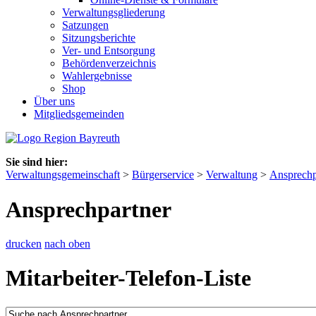
Verwaltungsgliederung
Satzungen
Sitzungsberichte
Ver- und Entsorgung
Behördenverzeichnis
Wahlergebnisse
Shop
Über uns
Mitgliedsgemeinden
Sie sind hier:
Verwaltungsgemeinschaft
>
Bürgerservice
>
Verwaltung
>
Ansprechp
Ansprechpartner
drucken
nach oben
Mitarbeiter-Telefon-Liste