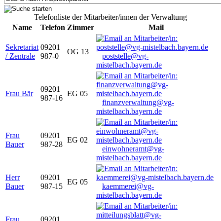
Telefonliste der Mitarbeiter/innen der Verwaltung
Name
Telefon
Zimmer
Mail
Sekretariat
09201
OG 13
/ Zentrale
987-0
poststelle@vg-
mistelbach.bayern.de
09201
Frau Bär
EG 05
987-16
finanzverwaltung@vg-
mistelbach.bayern.de
Frau
09201
EG 02
Bauer
987-28
einwohneramt@vg-
mistelbach.bayern.de
Herr
09201
EG 05
Bauer
987-15
kaemmerei@vg-
mistelbach.bayern.de
Frau
09201