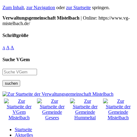
Zum Inhalt
,
zur Navigation
oder
zur Startseite
springen.
Verwaltungsgemeinschaft Mistelbach
| Online: https://www.vg-
mistelbach.de/
Schriftgröße
A
A
A
Suche VGem
suchen
Startseite
Aktuelles