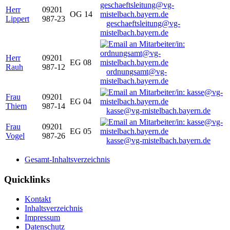
Herr
09201
OG 14
Lippert
987-23
geschaeftsleitung@vg-
mistelbach.bayern.de
Herr
09201
EG 08
Rauh
987-12
ordnungsamt@vg-
mistelbach.bayern.de
Frau
09201
EG 04
Thiem
987-14
kasse@vg-mistelbach.bayern.de
Frau
09201
EG 05
Vogel
987-26
kasse@vg-mistelbach.bayern.de
Gesamt-Inhaltsverzeichnis
Quicklinks
Kontakt
Inhaltsverzeichnis
Impressum
Datenschutz