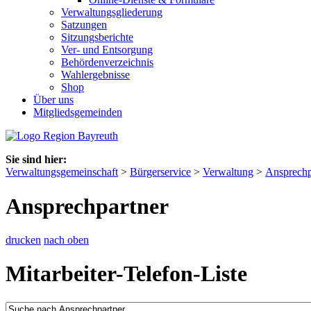
Verwaltungsgliederung
Satzungen
Sitzungsberichte
Ver- und Entsorgung
Behördenverzeichnis
Wahlergebnisse
Shop
Über uns
Mitgliedsgemeinden
Sie sind hier:
Verwaltungsgemeinschaft
>
Bürgerservice
>
Verwaltung
>
Ansprechp
Ansprechpartner
drucken
nach oben
Mitarbeiter-Telefon-Liste