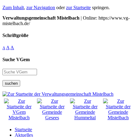
Zum Inhalt
,
zur Navigation
oder
zur Startseite
springen.
Verwaltungsgemeinschaft Mistelbach
| Online: https://www.vg-
mistelbach.de/
Schriftgröße
A
A
A
Suche VGem
suchen
Startseite
Aktuelles