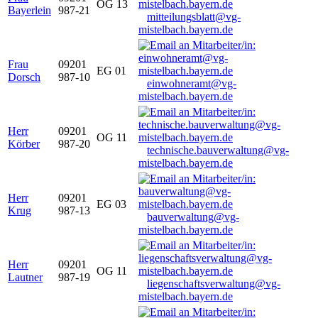
OG 13
Bayerlein
987-21
mitteilungsblatt@vg-
mistelbach.bayern.de
Frau
09201
EG 01
Dorsch
987-10
einwohneramt@vg-
mistelbach.bayern.de
Herr
09201
OG 11
Körber
987-20
technische.bauverwaltung@vg-
mistelbach.bayern.de
Herr
09201
EG 03
Krug
987-13
bauverwaltung@vg-
mistelbach.bayern.de
Herr
09201
OG 11
Lautner
987-19
liegenschaftsverwaltung@vg-
mistelbach.bayern.de