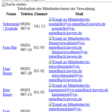
Telefonliste der Mitarbeiter/innen der Verwaltung
Name
Telefon
Zimmer
Mail
Sekretariat
09201
OG 13
/ Zentrale
987-0
poststelle@vg-
mistelbach.bayern.de
09201
Frau Bär
EG 05
987-16
finanzverwaltung@vg-
mistelbach.bayern.de
Frau
09201
EG 02
Bauer
987-28
einwohneramt@vg-
mistelbach.bayern.de
Herr
09201
EG 05
Bauer
987-15
kaemmerei@vg-
mistelbach.bayern.de
Frau
09201