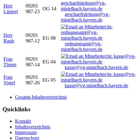
Herr
09201
OG 14
Lippert
987-23
geschaeftsleitung@vg-
mistelbach.bayern.de
Herr
09201
EG 08
Rauh
987-12
ordnungsamt@vg-
mistelbach.bayern.de
Frau
09201
EG 04
Thiem
987-14
kasse@vg-mistelbach.bayern.de
Frau
09201
EG 05
Vogel
987-26
kasse@vg-mistelbach.bayern.de
Gesamt-Inhaltsverzeichnis
Quicklinks
Kontakt
Inhaltsverzeichnis
Impressum
Datenschutz