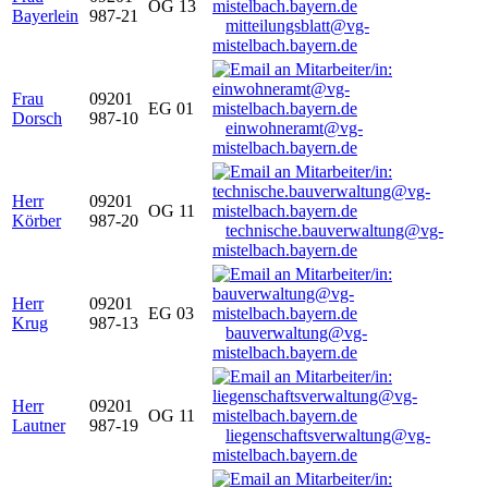
OG 13
Bayerlein
987-21
mitteilungsblatt@vg-
mistelbach.bayern.de
Frau
09201
EG 01
Dorsch
987-10
einwohneramt@vg-
mistelbach.bayern.de
Herr
09201
OG 11
Körber
987-20
technische.bauverwaltung@vg-
mistelbach.bayern.de
Herr
09201
EG 03
Krug
987-13
bauverwaltung@vg-
mistelbach.bayern.de
Herr
09201
OG 11
Lautner
987-19
liegenschaftsverwaltung@vg-
mistelbach.bayern.de