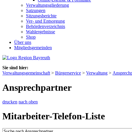
Verwaltungsgliederung
Satzungen
Sitzungsberichte
Ver- und Entsorgung
Behördenverzeichnis
Wahlergebnisse
Shop
Über uns
Mitgliedsgemeinden
Sie sind hier:
Verwaltungsgemeinschaft
>
Bürgerservice
>
Verwaltung
>
Ansprechp
Ansprechpartner
drucken
nach oben
Mitarbeiter-Telefon-Liste