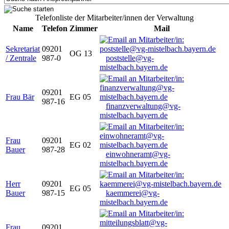
Telefonliste der Mitarbeiter/innen der Verwaltung
Name
Telefon
Zimmer
Mail
Sekretariat
09201
OG 13
/ Zentrale
987-0
poststelle@vg-
mistelbach.bayern.de
09201
Frau Bär
EG 05
987-16
finanzverwaltung@vg-
mistelbach.bayern.de
Frau
09201
EG 02
Bauer
987-28
einwohneramt@vg-
mistelbach.bayern.de
Herr
09201
EG 05
Bauer
987-15
kaemmerei@vg-
mistelbach.bayern.de
Frau
09201