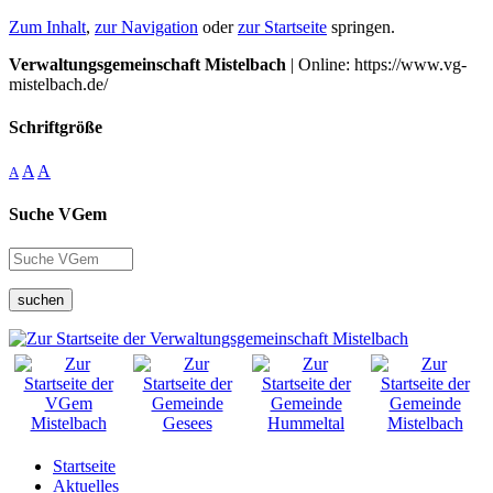
Zum Inhalt
,
zur Navigation
oder
zur Startseite
springen.
Verwaltungsgemeinschaft Mistelbach
| Online: https://www.vg-
mistelbach.de/
Schriftgröße
A
A
A
Suche VGem
suchen
Startseite
Aktuelles