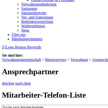
Verwaltungsgliederung
Satzungen
Sitzungsberichte
Ver- und Entsorgung
Behördenverzeichnis
Wahlergebnisse
Shop
Über uns
Mitgliedsgemeinden
Sie sind hier:
Verwaltungsgemeinschaft
>
Bürgerservice
>
Verwaltung
>
Ansprechp
Ansprechpartner
drucken
nach oben
Mitarbeiter-Telefon-Liste