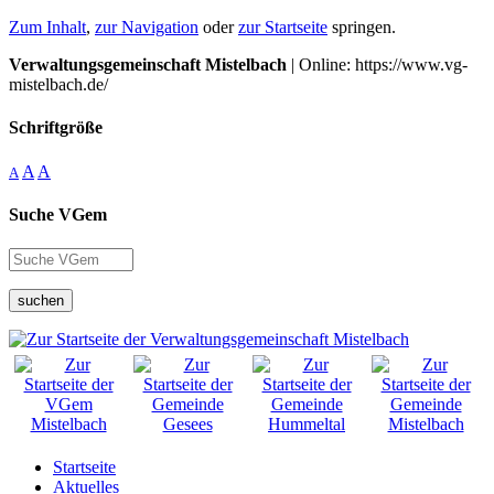
Zum Inhalt
,
zur Navigation
oder
zur Startseite
springen.
Verwaltungsgemeinschaft Mistelbach
| Online: https://www.vg-
mistelbach.de/
Schriftgröße
A
A
A
Suche VGem
suchen
Startseite
Aktuelles