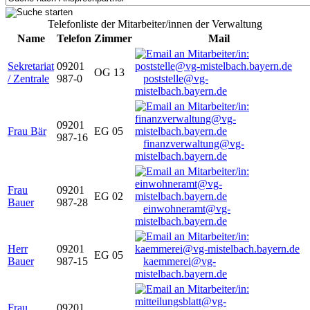
Telefonliste der Mitarbeiter/innen der Verwaltung
Name
Telefon
Zimmer
Mail
Sekretariat
09201
OG 13
/ Zentrale
987-0
poststelle@vg-
mistelbach.bayern.de
09201
Frau Bär
EG 05
987-16
finanzverwaltung@vg-
mistelbach.bayern.de
Frau
09201
EG 02
Bauer
987-28
einwohneramt@vg-
mistelbach.bayern.de
Herr
09201
EG 05
Bauer
987-15
kaemmerei@vg-
mistelbach.bayern.de
Frau
09201