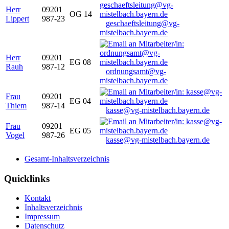
Herr
09201
OG 14
Lippert
987-23
geschaeftsleitung@vg-
mistelbach.bayern.de
Herr
09201
EG 08
Rauh
987-12
ordnungsamt@vg-
mistelbach.bayern.de
Frau
09201
EG 04
Thiem
987-14
kasse@vg-mistelbach.bayern.de
Frau
09201
EG 05
Vogel
987-26
kasse@vg-mistelbach.bayern.de
Gesamt-Inhaltsverzeichnis
Quicklinks
Kontakt
Inhaltsverzeichnis
Impressum
Datenschutz