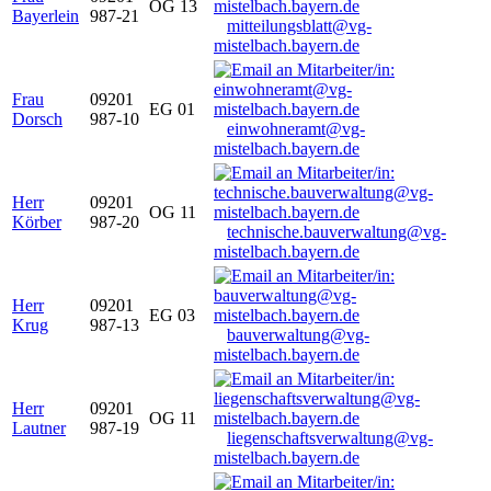
OG 13
Bayerlein
987-21
mitteilungsblatt@vg-
mistelbach.bayern.de
Frau
09201
EG 01
Dorsch
987-10
einwohneramt@vg-
mistelbach.bayern.de
Herr
09201
OG 11
Körber
987-20
technische.bauverwaltung@vg-
mistelbach.bayern.de
Herr
09201
EG 03
Krug
987-13
bauverwaltung@vg-
mistelbach.bayern.de
Herr
09201
OG 11
Lautner
987-19
liegenschaftsverwaltung@vg-
mistelbach.bayern.de