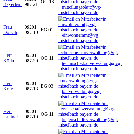
OG 13
Bayerlein
987-21
mitteilungsblatt@vg-
mistelbach.bayern.de
Frau
09201
EG 01
Dorsch
987-10
einwohneramt@vg-
mistelbach.bayern.de
Herr
09201
OG 11
Körber
987-20
technische.bauverwaltung@vg-
mistelbach.bayern.de
Herr
09201
EG 03
Krug
987-13
bauverwaltung@vg-
mistelbach.bayern.de
Herr
09201
OG 11
Lautner
987-19
liegenschaftsverwaltung@vg-
mistelbach.bayern.de