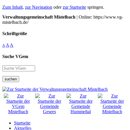
Zum Inhalt
,
zur Navigation
oder
zur Startseite
springen.
Verwaltungsgemeinschaft Mistelbach
| Online: https://www.vg-
mistelbach.de/
Schriftgröße
A
A
A
Suche VGem
suchen
Startseite
Aktuelles