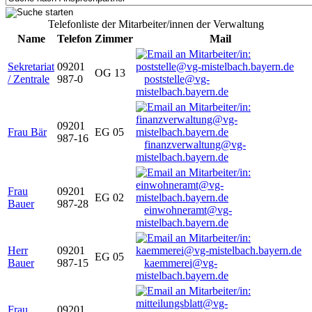
Telefonliste der Mitarbeiter/innen der Verwaltung
Name
Telefon
Zimmer
Mail
Sekretariat
09201
OG 13
/ Zentrale
987-0
poststelle@vg-
mistelbach.bayern.de
09201
Frau Bär
EG 05
987-16
finanzverwaltung@vg-
mistelbach.bayern.de
Frau
09201
EG 02
Bauer
987-28
einwohneramt@vg-
mistelbach.bayern.de
Herr
09201
EG 05
Bauer
987-15
kaemmerei@vg-
mistelbach.bayern.de
Frau
09201