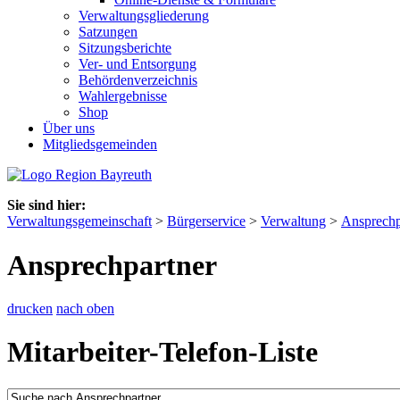
Verwaltungsgliederung
Satzungen
Sitzungsberichte
Ver- und Entsorgung
Behördenverzeichnis
Wahlergebnisse
Shop
Über uns
Mitgliedsgemeinden
Sie sind hier:
Verwaltungsgemeinschaft
>
Bürgerservice
>
Verwaltung
>
Ansprechp
Ansprechpartner
drucken
nach oben
Mitarbeiter-Telefon-Liste