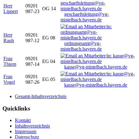
Herr
09201
OG 14
Lippert
987-23
geschaeftsleitung@vg-
mistelbach.bayern.de
Herr
09201
EG 08
Rauh
987-12
ordnungsamt@vg-
mistelbach.bayern.de
Frau
09201
EG 04
Thiem
987-14
kasse@vg-mistelbach.bayern.de
Frau
09201
EG 05
Vogel
987-26
kasse@vg-mistelbach.bayern.de
Gesamt-Inhaltsverzeichnis
Quicklinks
Kontakt
Inhaltsverzeichnis
Impressum
Datenschutz