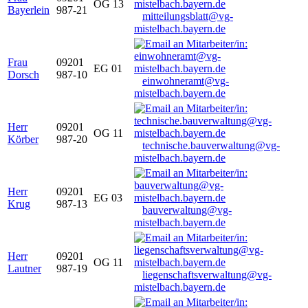
OG 13
Bayerlein
987-21
mitteilungsblatt@vg-
mistelbach.bayern.de
Frau
09201
EG 01
Dorsch
987-10
einwohneramt@vg-
mistelbach.bayern.de
Herr
09201
OG 11
Körber
987-20
technische.bauverwaltung@vg-
mistelbach.bayern.de
Herr
09201
EG 03
Krug
987-13
bauverwaltung@vg-
mistelbach.bayern.de
Herr
09201
OG 11
Lautner
987-19
liegenschaftsverwaltung@vg-
mistelbach.bayern.de