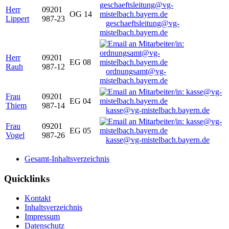
Herr
09201
OG 14
Lippert
987-23
geschaeftsleitung@vg-
mistelbach.bayern.de
Herr
09201
EG 08
Rauh
987-12
ordnungsamt@vg-
mistelbach.bayern.de
Frau
09201
EG 04
Thiem
987-14
kasse@vg-mistelbach.bayern.de
Frau
09201
EG 05
Vogel
987-26
kasse@vg-mistelbach.bayern.de
Gesamt-Inhaltsverzeichnis
Quicklinks
Kontakt
Inhaltsverzeichnis
Impressum
Datenschutz