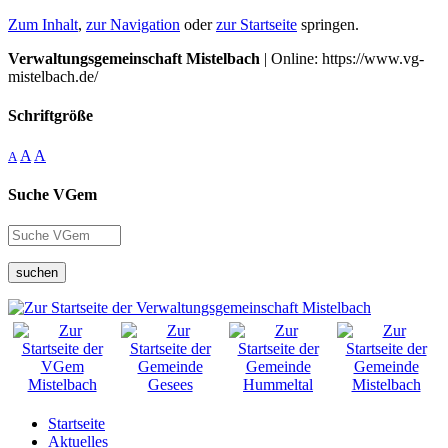
Zum Inhalt
,
zur Navigation
oder
zur Startseite
springen.
Verwaltungsgemeinschaft Mistelbach
| Online: https://www.vg-
mistelbach.de/
Schriftgröße
A
A
A
Suche VGem
suchen
Startseite
Aktuelles