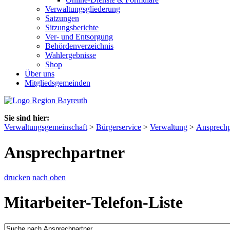
Verwaltungsgliederung
Satzungen
Sitzungsberichte
Ver- und Entsorgung
Behördenverzeichnis
Wahlergebnisse
Shop
Über uns
Mitgliedsgemeinden
Sie sind hier:
Verwaltungsgemeinschaft
>
Bürgerservice
>
Verwaltung
>
Ansprechp
Ansprechpartner
drucken
nach oben
Mitarbeiter-Telefon-Liste