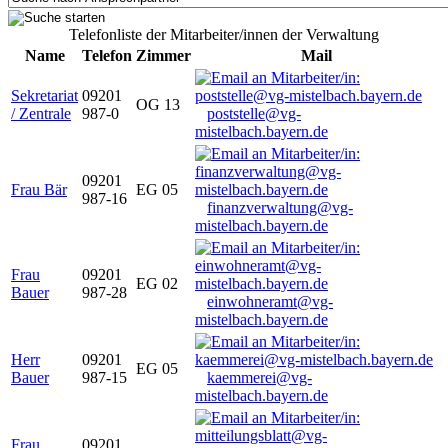
Telefonliste der Mitarbeiter/innen der Verwaltung
Name
Telefon
Zimmer
Mail
Sekretariat
09201
OG 13
/ Zentrale
987-0
poststelle@vg-
mistelbach.bayern.de
09201
Frau Bär
EG 05
987-16
finanzverwaltung@vg-
mistelbach.bayern.de
Frau
09201
EG 02
Bauer
987-28
einwohneramt@vg-
mistelbach.bayern.de
Herr
09201
EG 05
Bauer
987-15
kaemmerei@vg-
mistelbach.bayern.de
Frau
09201