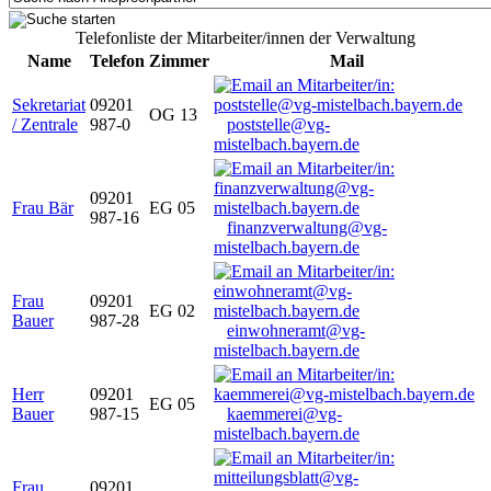
Telefonliste der Mitarbeiter/innen der Verwaltung
Name
Telefon
Zimmer
Mail
Sekretariat
09201
OG 13
/ Zentrale
987-0
poststelle@vg-
mistelbach.bayern.de
09201
Frau Bär
EG 05
987-16
finanzverwaltung@vg-
mistelbach.bayern.de
Frau
09201
EG 02
Bauer
987-28
einwohneramt@vg-
mistelbach.bayern.de
Herr
09201
EG 05
Bauer
987-15
kaemmerei@vg-
mistelbach.bayern.de
Frau
09201