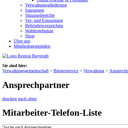
Verwaltungsgliederung
Satzungen
Sitzungsberichte
Ver- und Entsorgung
Behördenverzeichnis
Wahlergebnisse
Shop
Über uns
Mitgliedsgemeinden
Sie sind hier:
Verwaltungsgemeinschaft
>
Bürgerservice
>
Verwaltung
>
Ansprechp
Ansprechpartner
drucken
nach oben
Mitarbeiter-Telefon-Liste