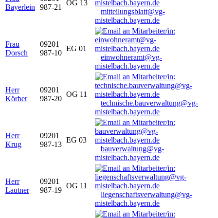
OG 13
Bayerlein
987-21
mitteilungsblatt@vg-
mistelbach.bayern.de
Frau
09201
EG 01
Dorsch
987-10
einwohneramt@vg-
mistelbach.bayern.de
Herr
09201
OG 11
Körber
987-20
technische.bauverwaltung@vg-
mistelbach.bayern.de
Herr
09201
EG 03
Krug
987-13
bauverwaltung@vg-
mistelbach.bayern.de
Herr
09201
OG 11
Lautner
987-19
liegenschaftsverwaltung@vg-
mistelbach.bayern.de