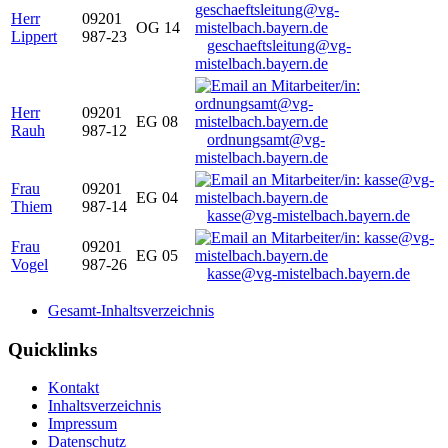
Herr
09201
OG 14
Lippert
987-23
geschaeftsleitung@vg-
mistelbach.bayern.de
Herr
09201
EG 08
Rauh
987-12
ordnungsamt@vg-
mistelbach.bayern.de
Frau
09201
EG 04
Thiem
987-14
kasse@vg-mistelbach.bayern.de
Frau
09201
EG 05
Vogel
987-26
kasse@vg-mistelbach.bayern.de
Gesamt-Inhaltsverzeichnis
Quicklinks
Kontakt
Inhaltsverzeichnis
Impressum
Datenschutz