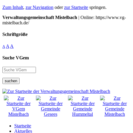
Zum Inhalt
,
zur Navigation
oder
zur Startseite
springen.
Verwaltungsgemeinschaft Mistelbach
| Online: https://www.vg-
mistelbach.de/
Schriftgröße
A
A
A
Suche VGem
suchen
Startseite
Aktuelles