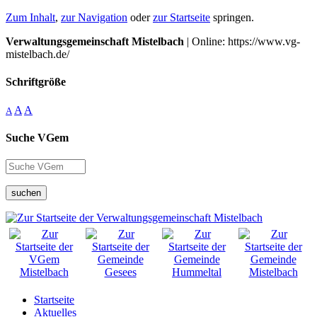
Zum Inhalt
,
zur Navigation
oder
zur Startseite
springen.
Verwaltungsgemeinschaft Mistelbach
| Online: https://www.vg-
mistelbach.de/
Schriftgröße
A
A
A
Suche VGem
suchen
Startseite
Aktuelles