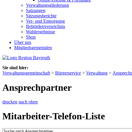
Verwaltungsgliederung
Satzungen
Sitzungsberichte
Ver- und Entsorgung
Behördenverzeichnis
Wahlergebnisse
Shop
Über uns
Mitgliedsgemeinden
Sie sind hier:
Verwaltungsgemeinschaft
>
Bürgerservice
>
Verwaltung
>
Ansprechp
Ansprechpartner
drucken
nach oben
Mitarbeiter-Telefon-Liste