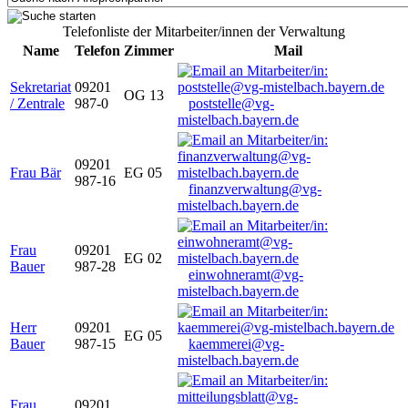
Telefonliste der Mitarbeiter/innen der Verwaltung
Name
Telefon
Zimmer
Mail
Sekretariat
09201
OG 13
/ Zentrale
987-0
poststelle@vg-
mistelbach.bayern.de
09201
Frau Bär
EG 05
987-16
finanzverwaltung@vg-
mistelbach.bayern.de
Frau
09201
EG 02
Bauer
987-28
einwohneramt@vg-
mistelbach.bayern.de
Herr
09201
EG 05
Bauer
987-15
kaemmerei@vg-
mistelbach.bayern.de
Frau
09201