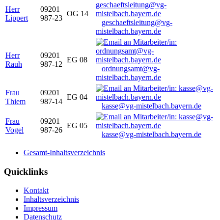
Herr
09201
OG 14
Lippert
987-23
geschaeftsleitung@vg-
mistelbach.bayern.de
Herr
09201
EG 08
Rauh
987-12
ordnungsamt@vg-
mistelbach.bayern.de
Frau
09201
EG 04
Thiem
987-14
kasse@vg-mistelbach.bayern.de
Frau
09201
EG 05
Vogel
987-26
kasse@vg-mistelbach.bayern.de
Gesamt-Inhaltsverzeichnis
Quicklinks
Kontakt
Inhaltsverzeichnis
Impressum
Datenschutz