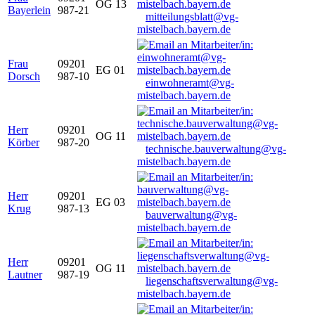
OG 13
Bayerlein
987-21
mitteilungsblatt@vg-
mistelbach.bayern.de
Frau
09201
EG 01
Dorsch
987-10
einwohneramt@vg-
mistelbach.bayern.de
Herr
09201
OG 11
Körber
987-20
technische.bauverwaltung@vg-
mistelbach.bayern.de
Herr
09201
EG 03
Krug
987-13
bauverwaltung@vg-
mistelbach.bayern.de
Herr
09201
OG 11
Lautner
987-19
liegenschaftsverwaltung@vg-
mistelbach.bayern.de