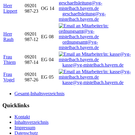
Herr
09201
OG 14
Lippert
987-23
geschaeftsleitung@vg-
mistelbach.bayern.de
Herr
09201
EG 08
Rauh
987-12
ordnungsamt@vg-
mistelbach.bayern.de
Frau
09201
EG 04
Thiem
987-14
kasse@vg-mistelbach.bayern.de
Frau
09201
EG 05
Vogel
987-26
kasse@vg-mistelbach.bayern.de
Gesamt-Inhaltsverzeichnis
Quicklinks
Kontakt
Inhaltsverzeichnis
Impressum
Datenschutz