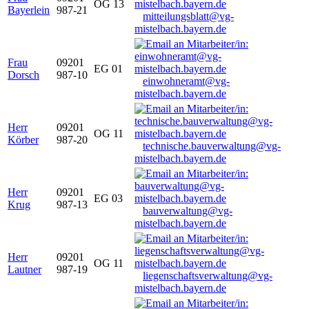
OG 13
Bayerlein
987-21
mitteilungsblatt@vg-
mistelbach.bayern.de
Frau
09201
EG 01
Dorsch
987-10
einwohneramt@vg-
mistelbach.bayern.de
Herr
09201
OG 11
Körber
987-20
technische.bauverwaltung@vg-
mistelbach.bayern.de
Herr
09201
EG 03
Krug
987-13
bauverwaltung@vg-
mistelbach.bayern.de
Herr
09201
OG 11
Lautner
987-19
liegenschaftsverwaltung@vg-
mistelbach.bayern.de