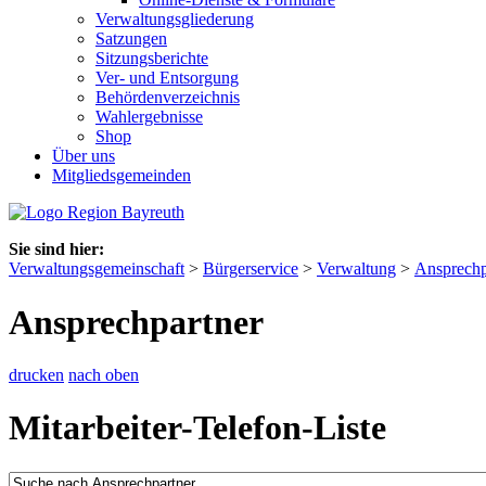
Verwaltungsgliederung
Satzungen
Sitzungsberichte
Ver- und Entsorgung
Behördenverzeichnis
Wahlergebnisse
Shop
Über uns
Mitgliedsgemeinden
Sie sind hier:
Verwaltungsgemeinschaft
>
Bürgerservice
>
Verwaltung
>
Ansprechp
Ansprechpartner
drucken
nach oben
Mitarbeiter-Telefon-Liste