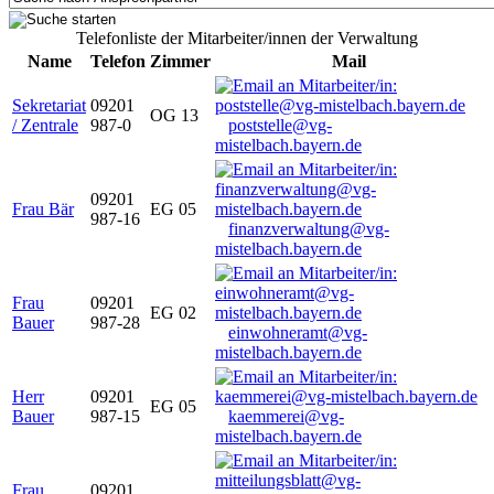
Telefonliste der Mitarbeiter/innen der Verwaltung
Name
Telefon
Zimmer
Mail
Sekretariat
09201
OG 13
/ Zentrale
987-0
poststelle@vg-
mistelbach.bayern.de
09201
Frau Bär
EG 05
987-16
finanzverwaltung@vg-
mistelbach.bayern.de
Frau
09201
EG 02
Bauer
987-28
einwohneramt@vg-
mistelbach.bayern.de
Herr
09201
EG 05
Bauer
987-15
kaemmerei@vg-
mistelbach.bayern.de
Frau
09201