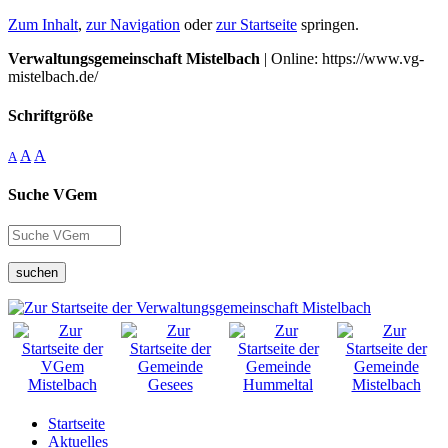
Zum Inhalt
,
zur Navigation
oder
zur Startseite
springen.
Verwaltungsgemeinschaft Mistelbach
| Online: https://www.vg-
mistelbach.de/
Schriftgröße
A
A
A
Suche VGem
suchen
Startseite
Aktuelles