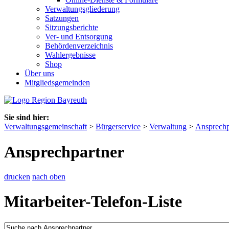
Verwaltungsgliederung
Satzungen
Sitzungsberichte
Ver- und Entsorgung
Behördenverzeichnis
Wahlergebnisse
Shop
Über uns
Mitgliedsgemeinden
Sie sind hier:
Verwaltungsgemeinschaft
>
Bürgerservice
>
Verwaltung
>
Ansprechp
Ansprechpartner
drucken
nach oben
Mitarbeiter-Telefon-Liste