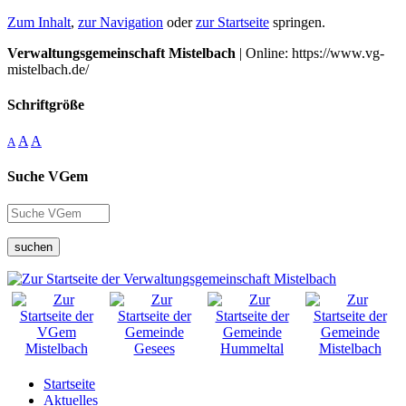
Zum Inhalt
,
zur Navigation
oder
zur Startseite
springen.
Verwaltungsgemeinschaft Mistelbach
| Online: https://www.vg-
mistelbach.de/
Schriftgröße
A
A
A
Suche VGem
suchen
Startseite
Aktuelles