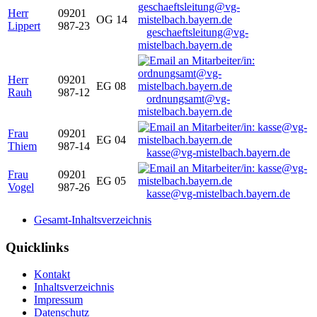
Herr
09201
OG 14
Lippert
987-23
geschaeftsleitung@vg-
mistelbach.bayern.de
Herr
09201
EG 08
Rauh
987-12
ordnungsamt@vg-
mistelbach.bayern.de
Frau
09201
EG 04
Thiem
987-14
kasse@vg-mistelbach.bayern.de
Frau
09201
EG 05
Vogel
987-26
kasse@vg-mistelbach.bayern.de
Gesamt-Inhaltsverzeichnis
Quicklinks
Kontakt
Inhaltsverzeichnis
Impressum
Datenschutz