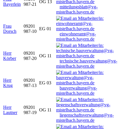
OG 13
Bayerlein
987-21
mitteilungsblatt@vg-
mistelbach.bayern.de
Frau
09201
EG 01
Dorsch
987-10
einwohneramt@vg-
mistelbach.bayern.de
Herr
09201
OG 11
Körber
987-20
technische.bauverwaltung@vg-
mistelbach.bayern.de
Herr
09201
EG 03
Krug
987-13
bauverwaltung@vg-
mistelbach.bayern.de
Herr
09201
OG 11
Lautner
987-19
liegenschaftsverwaltung@vg-
mistelbach.bayern.de