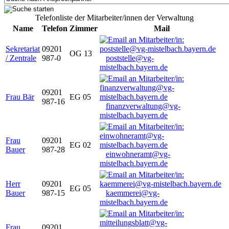
Telefonliste der Mitarbeiter/innen der Verwaltung
Name
Telefon
Zimmer
Mail
Sekretariat
09201
OG 13
/ Zentrale
987-0
poststelle@vg-
mistelbach.bayern.de
09201
Frau Bär
EG 05
987-16
finanzverwaltung@vg-
mistelbach.bayern.de
Frau
09201
EG 02
Bauer
987-28
einwohneramt@vg-
mistelbach.bayern.de
Herr
09201
EG 05
Bauer
987-15
kaemmerei@vg-
mistelbach.bayern.de
Frau
09201