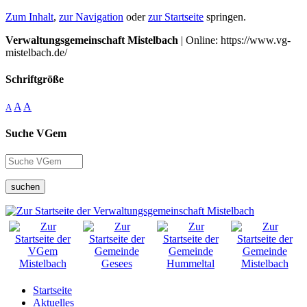
Zum Inhalt
,
zur Navigation
oder
zur Startseite
springen.
Verwaltungsgemeinschaft Mistelbach
| Online: https://www.vg-
mistelbach.de/
Schriftgröße
A
A
A
Suche VGem
suchen
Startseite
Aktuelles