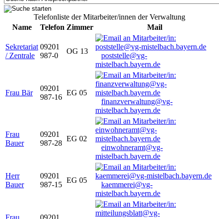
Telefonliste der Mitarbeiter/innen der Verwaltung
Name
Telefon
Zimmer
Mail
Sekretariat
09201
OG 13
/ Zentrale
987-0
poststelle@vg-
mistelbach.bayern.de
09201
Frau Bär
EG 05
987-16
finanzverwaltung@vg-
mistelbach.bayern.de
Frau
09201
EG 02
Bauer
987-28
einwohneramt@vg-
mistelbach.bayern.de
Herr
09201
EG 05
Bauer
987-15
kaemmerei@vg-
mistelbach.bayern.de
Frau
09201