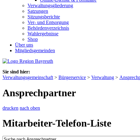
Verwaltungsgliederung
Satzungen
Sitzungsberichte
Ver- und Entsorgung
Behördenverzeichnis
Wahlergebnisse
Shop
Über uns
Mitgliedsgemeinden
Sie sind hier:
Verwaltungsgemeinschaft
>
Bürgerservice
>
Verwaltung
>
Ansprechp
Ansprechpartner
drucken
nach oben
Mitarbeiter-Telefon-Liste