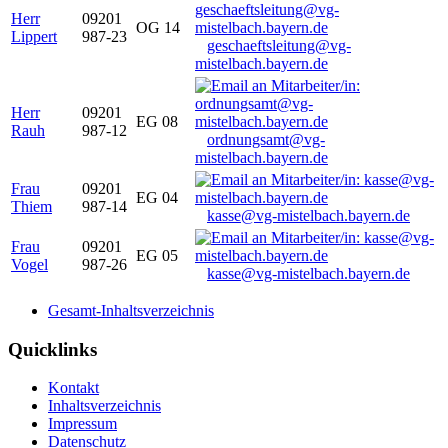
Herr
09201
OG 14
Lippert
987-23
geschaeftsleitung@vg-
mistelbach.bayern.de
Herr
09201
EG 08
Rauh
987-12
ordnungsamt@vg-
mistelbach.bayern.de
Frau
09201
EG 04
Thiem
987-14
kasse@vg-mistelbach.bayern.de
Frau
09201
EG 05
Vogel
987-26
kasse@vg-mistelbach.bayern.de
Gesamt-Inhaltsverzeichnis
Quicklinks
Kontakt
Inhaltsverzeichnis
Impressum
Datenschutz