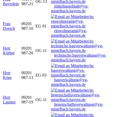
OG 13
Bayerlein
987-21
mitteilungsblatt@vg-
mistelbach.bayern.de
Frau
09201
EG 01
Dorsch
987-10
einwohneramt@vg-
mistelbach.bayern.de
Herr
09201
OG 11
Körber
987-20
technische.bauverwaltung@vg-
mistelbach.bayern.de
Herr
09201
EG 03
Krug
987-13
bauverwaltung@vg-
mistelbach.bayern.de
Herr
09201
OG 11
Lautner
987-19
liegenschaftsverwaltung@vg-
mistelbach.bayern.de