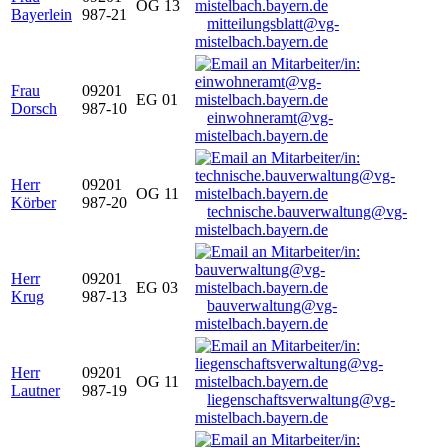
OG 13
Bayerlein
987-21
mitteilungsblatt@vg-
mistelbach.bayern.de
Frau
09201
EG 01
Dorsch
987-10
einwohneramt@vg-
mistelbach.bayern.de
Herr
09201
OG 11
Körber
987-20
technische.bauverwaltung@vg-
mistelbach.bayern.de
Herr
09201
EG 03
Krug
987-13
bauverwaltung@vg-
mistelbach.bayern.de
Herr
09201
OG 11
Lautner
987-19
liegenschaftsverwaltung@vg-
mistelbach.bayern.de