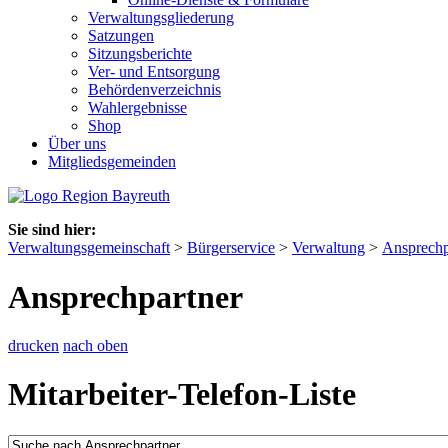
Verwaltungsgliederung
Satzungen
Sitzungsberichte
Ver- und Entsorgung
Behördenverzeichnis
Wahlergebnisse
Shop
Über uns
Mitgliedsgemeinden
Sie sind hier:
Verwaltungsgemeinschaft
>
Bürgerservice
>
Verwaltung
>
Ansprechp
Ansprechpartner
drucken
nach oben
Mitarbeiter-Telefon-Liste