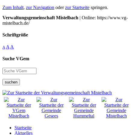
Zum Inhalt
,
zur Navigation
oder
zur Startseite
springen.
Verwaltungsgemeinschaft Mistelbach
| Online: https://www.vg-
mistelbach.de/
Schriftgröße
A
A
A
Suche VGem
suchen
Startseite
Aktuelles