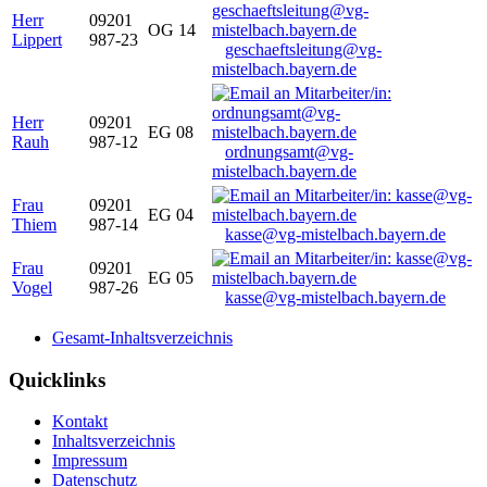
Herr
09201
OG 14
Lippert
987-23
geschaeftsleitung@vg-
mistelbach.bayern.de
Herr
09201
EG 08
Rauh
987-12
ordnungsamt@vg-
mistelbach.bayern.de
Frau
09201
EG 04
Thiem
987-14
kasse@vg-mistelbach.bayern.de
Frau
09201
EG 05
Vogel
987-26
kasse@vg-mistelbach.bayern.de
Gesamt-Inhaltsverzeichnis
Quicklinks
Kontakt
Inhaltsverzeichnis
Impressum
Datenschutz