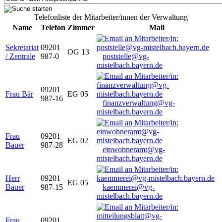
Telefonliste der Mitarbeiter/innen der Verwaltung
Name
Telefon
Zimmer
Mail
Sekretariat
09201
OG 13
/ Zentrale
987-0
poststelle@vg-
mistelbach.bayern.de
09201
Frau Bär
EG 05
987-16
finanzverwaltung@vg-
mistelbach.bayern.de
Frau
09201
EG 02
Bauer
987-28
einwohneramt@vg-
mistelbach.bayern.de
Herr
09201
EG 05
Bauer
987-15
kaemmerei@vg-
mistelbach.bayern.de
Frau
09201