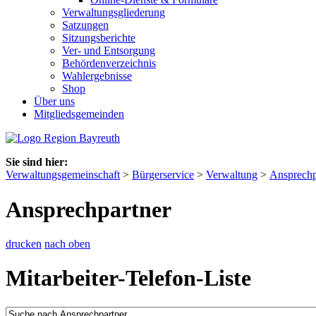
Verwaltungsgliederung
Satzungen
Sitzungsberichte
Ver- und Entsorgung
Behördenverzeichnis
Wahlergebnisse
Shop
Über uns
Mitgliedsgemeinden
Sie sind hier:
Verwaltungsgemeinschaft
>
Bürgerservice
>
Verwaltung
>
Ansprechp
Ansprechpartner
drucken
nach oben
Mitarbeiter-Telefon-Liste