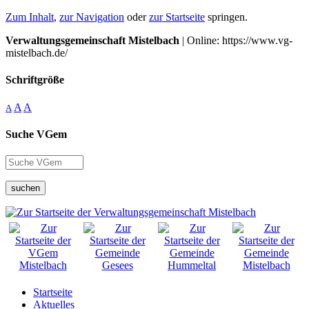
Zum Inhalt
,
zur Navigation
oder
zur Startseite
springen.
Verwaltungsgemeinschaft Mistelbach
| Online: https://www.vg-
mistelbach.de/
Schriftgröße
A
A
A
Suche VGem
suchen
Startseite
Aktuelles