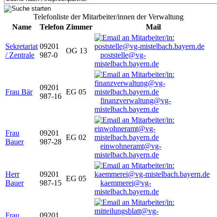
Telefonliste der Mitarbeiter/innen der Verwaltung
Name
Telefon
Zimmer
Mail
Sekretariat
09201
OG 13
/ Zentrale
987-0
poststelle@vg-
mistelbach.bayern.de
09201
Frau Bär
EG 05
987-16
finanzverwaltung@vg-
mistelbach.bayern.de
Frau
09201
EG 02
Bauer
987-28
einwohneramt@vg-
mistelbach.bayern.de
Herr
09201
EG 05
Bauer
987-15
kaemmerei@vg-
mistelbach.bayern.de
Frau
09201