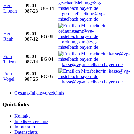
Herr
09201
OG 14
Lippert
987-23
geschaeftsleitung@vg-
mistelbach.bayern.de
Herr
09201
EG 08
Rauh
987-12
ordnungsamt@vg-
mistelbach.bayern.de
Frau
09201
EG 04
Thiem
987-14
kasse@vg-mistelbach.bayern.de
Frau
09201
EG 05
Vogel
987-26
kasse@vg-mistelbach.bayern.de
Gesamt-Inhaltsverzeichnis
Quicklinks
Kontakt
Inhaltsverzeichnis
Impressum
Datenschutz