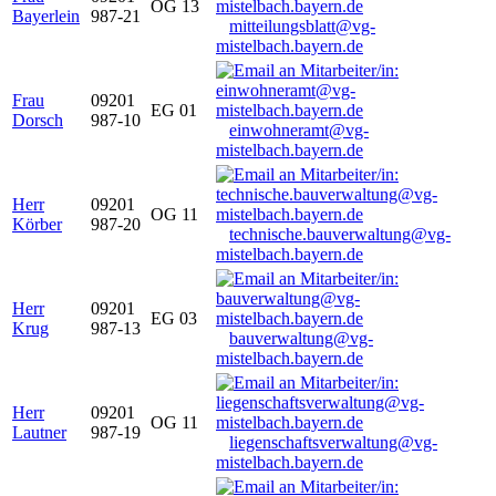
OG 13
Bayerlein
987-21
mitteilungsblatt@vg-
mistelbach.bayern.de
Frau
09201
EG 01
Dorsch
987-10
einwohneramt@vg-
mistelbach.bayern.de
Herr
09201
OG 11
Körber
987-20
technische.bauverwaltung@vg-
mistelbach.bayern.de
Herr
09201
EG 03
Krug
987-13
bauverwaltung@vg-
mistelbach.bayern.de
Herr
09201
OG 11
Lautner
987-19
liegenschaftsverwaltung@vg-
mistelbach.bayern.de