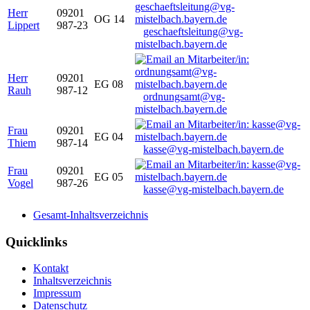
Herr
09201
OG 14
Lippert
987-23
geschaeftsleitung@vg-
mistelbach.bayern.de
Herr
09201
EG 08
Rauh
987-12
ordnungsamt@vg-
mistelbach.bayern.de
Frau
09201
EG 04
Thiem
987-14
kasse@vg-mistelbach.bayern.de
Frau
09201
EG 05
Vogel
987-26
kasse@vg-mistelbach.bayern.de
Gesamt-Inhaltsverzeichnis
Quicklinks
Kontakt
Inhaltsverzeichnis
Impressum
Datenschutz