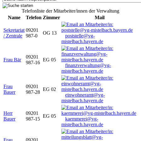
Telefonliste der Mitarbeiter/innen der Verwaltung
Name
Telefon
Zimmer
Mail
Sekretariat
09201
OG 13
/ Zentrale
987-0
poststelle@vg-
mistelbach.bayern.de
09201
Frau Bär
EG 05
987-16
finanzverwaltung@vg-
mistelbach.bayern.de
Frau
09201
EG 02
Bauer
987-28
einwohneramt@vg-
mistelbach.bayern.de
Herr
09201
EG 05
Bauer
987-15
kaemmerei@vg-
mistelbach.bayern.de
Frau
09201