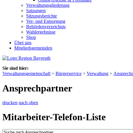
Verwaltungsgliederung
Satzungen
Sitzungsberichte
Ver- und Entsorgung
Behördenverzeichnis
Wahlergebnisse
Shop
Über uns
Mitgliedsgemeinden
Sie sind hier:
Verwaltungsgemeinschaft
>
Bürgerservice
>
Verwaltung
>
Ansprechp
Ansprechpartner
drucken
nach oben
Mitarbeiter-Telefon-Liste