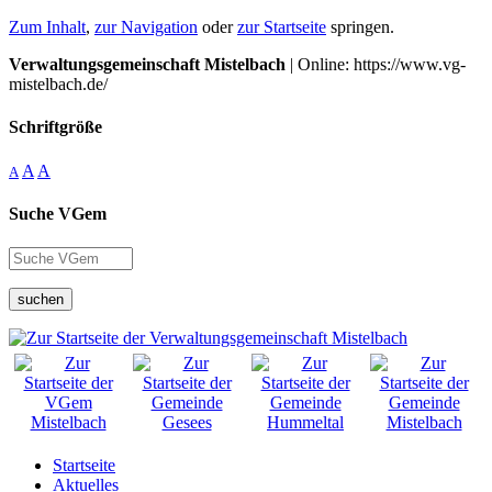
Zum Inhalt
,
zur Navigation
oder
zur Startseite
springen.
Verwaltungsgemeinschaft Mistelbach
| Online: https://www.vg-
mistelbach.de/
Schriftgröße
A
A
A
Suche VGem
suchen
Startseite
Aktuelles