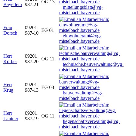
OG 13
Bayerlein
987-21
mitteilungsblatt@vg-
mistelbach.bayern.de
Frau
09201
EG 01
Dorsch
987-10
einwohneramt@vg-
mistelbach.bayern.de
Herr
09201
OG 11
Körber
987-20
technische.bauverwaltung@vg-
mistelbach.bayern.de
Herr
09201
EG 03
Krug
987-13
bauverwaltung@vg-
mistelbach.bayern.de
Herr
09201
OG 11
Lautner
987-19
liegenschaftsverwaltung@vg-
mistelbach.bayern.de