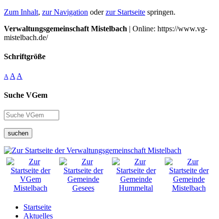
Zum Inhalt
,
zur Navigation
oder
zur Startseite
springen.
Verwaltungsgemeinschaft Mistelbach
| Online: https://www.vg-
mistelbach.de/
Schriftgröße
A
A
A
Suche VGem
suchen
Startseite
Aktuelles