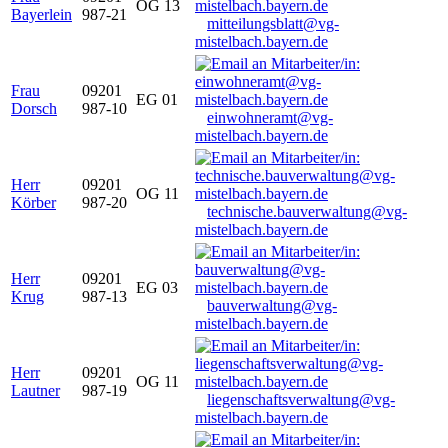
OG 13
Bayerlein
987-21
mitteilungsblatt@vg-
mistelbach.bayern.de
Frau
09201
EG 01
Dorsch
987-10
einwohneramt@vg-
mistelbach.bayern.de
Herr
09201
OG 11
Körber
987-20
technische.bauverwaltung@vg-
mistelbach.bayern.de
Herr
09201
EG 03
Krug
987-13
bauverwaltung@vg-
mistelbach.bayern.de
Herr
09201
OG 11
Lautner
987-19
liegenschaftsverwaltung@vg-
mistelbach.bayern.de