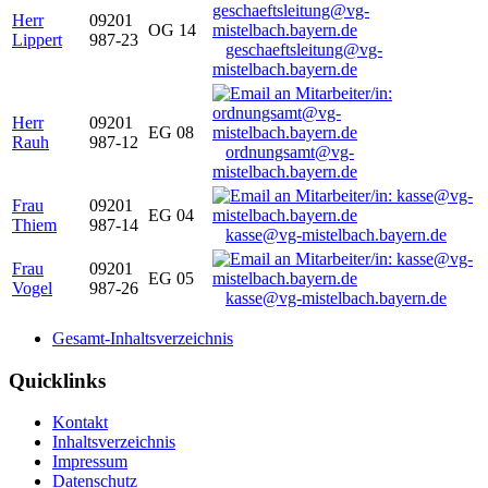
Herr
09201
OG 14
Lippert
987-23
geschaeftsleitung@vg-
mistelbach.bayern.de
Herr
09201
EG 08
Rauh
987-12
ordnungsamt@vg-
mistelbach.bayern.de
Frau
09201
EG 04
Thiem
987-14
kasse@vg-mistelbach.bayern.de
Frau
09201
EG 05
Vogel
987-26
kasse@vg-mistelbach.bayern.de
Gesamt-Inhaltsverzeichnis
Quicklinks
Kontakt
Inhaltsverzeichnis
Impressum
Datenschutz