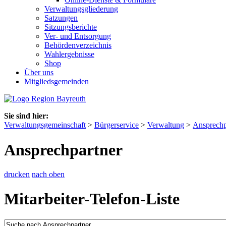
Verwaltungsgliederung
Satzungen
Sitzungsberichte
Ver- und Entsorgung
Behördenverzeichnis
Wahlergebnisse
Shop
Über uns
Mitgliedsgemeinden
Sie sind hier:
Verwaltungsgemeinschaft
>
Bürgerservice
>
Verwaltung
>
Ansprechp
Ansprechpartner
drucken
nach oben
Mitarbeiter-Telefon-Liste