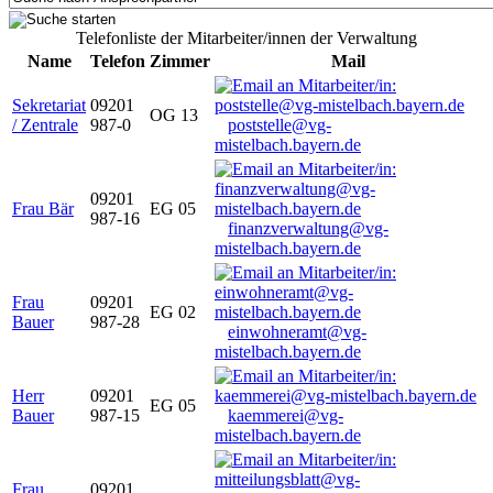
Telefonliste der Mitarbeiter/innen der Verwaltung
Name
Telefon
Zimmer
Mail
Sekretariat
09201
OG 13
/ Zentrale
987-0
poststelle@vg-
mistelbach.bayern.de
09201
Frau Bär
EG 05
987-16
finanzverwaltung@vg-
mistelbach.bayern.de
Frau
09201
EG 02
Bauer
987-28
einwohneramt@vg-
mistelbach.bayern.de
Herr
09201
EG 05
Bauer
987-15
kaemmerei@vg-
mistelbach.bayern.de
Frau
09201