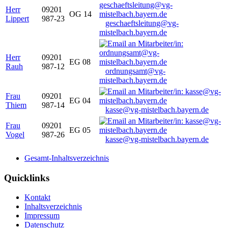
Herr
09201
OG 14
Lippert
987-23
geschaeftsleitung@vg-
mistelbach.bayern.de
Herr
09201
EG 08
Rauh
987-12
ordnungsamt@vg-
mistelbach.bayern.de
Frau
09201
EG 04
Thiem
987-14
kasse@vg-mistelbach.bayern.de
Frau
09201
EG 05
Vogel
987-26
kasse@vg-mistelbach.bayern.de
Gesamt-Inhaltsverzeichnis
Quicklinks
Kontakt
Inhaltsverzeichnis
Impressum
Datenschutz