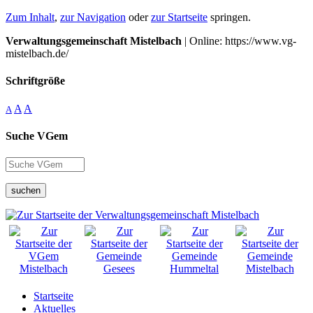
Zum Inhalt
,
zur Navigation
oder
zur Startseite
springen.
Verwaltungsgemeinschaft Mistelbach
| Online: https://www.vg-
mistelbach.de/
Schriftgröße
A
A
A
Suche VGem
suchen
Startseite
Aktuelles