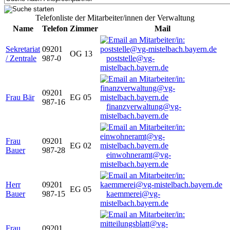
Telefonliste der Mitarbeiter/innen der Verwaltung
Name
Telefon
Zimmer
Mail
Sekretariat
09201
OG 13
/ Zentrale
987-0
poststelle@vg-
mistelbach.bayern.de
09201
Frau Bär
EG 05
987-16
finanzverwaltung@vg-
mistelbach.bayern.de
Frau
09201
EG 02
Bauer
987-28
einwohneramt@vg-
mistelbach.bayern.de
Herr
09201
EG 05
Bauer
987-15
kaemmerei@vg-
mistelbach.bayern.de
Frau
09201