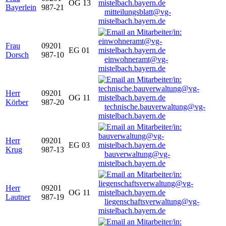
OG 13
Bayerlein
987-21
mitteilungsblatt@vg-
mistelbach.bayern.de
Frau
09201
EG 01
Dorsch
987-10
einwohneramt@vg-
mistelbach.bayern.de
Herr
09201
OG 11
Körber
987-20
technische.bauverwaltung@vg-
mistelbach.bayern.de
Herr
09201
EG 03
Krug
987-13
bauverwaltung@vg-
mistelbach.bayern.de
Herr
09201
OG 11
Lautner
987-19
liegenschaftsverwaltung@vg-
mistelbach.bayern.de