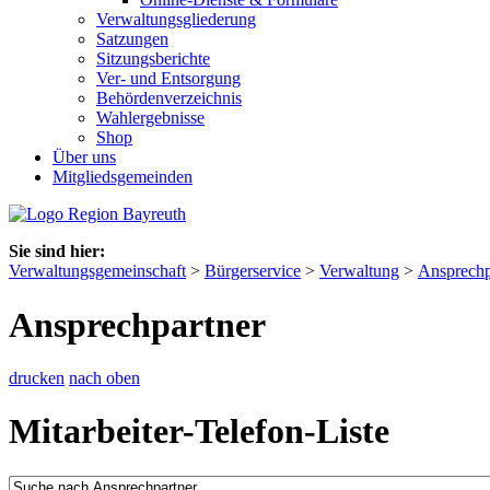
Verwaltungsgliederung
Satzungen
Sitzungsberichte
Ver- und Entsorgung
Behördenverzeichnis
Wahlergebnisse
Shop
Über uns
Mitgliedsgemeinden
Sie sind hier:
Verwaltungsgemeinschaft
>
Bürgerservice
>
Verwaltung
>
Ansprechp
Ansprechpartner
drucken
nach oben
Mitarbeiter-Telefon-Liste