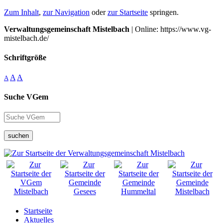
Zum Inhalt
,
zur Navigation
oder
zur Startseite
springen.
Verwaltungsgemeinschaft Mistelbach
| Online: https://www.vg-
mistelbach.de/
Schriftgröße
A
A
A
Suche VGem
suchen
Startseite
Aktuelles