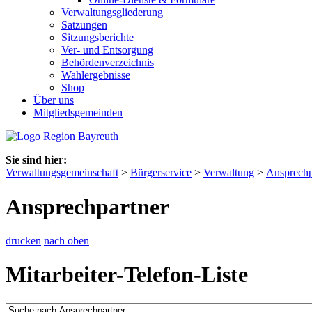
Verwaltungsgliederung
Satzungen
Sitzungsberichte
Ver- und Entsorgung
Behördenverzeichnis
Wahlergebnisse
Shop
Über uns
Mitgliedsgemeinden
Sie sind hier:
Verwaltungsgemeinschaft
>
Bürgerservice
>
Verwaltung
>
Ansprechp
Ansprechpartner
drucken
nach oben
Mitarbeiter-Telefon-Liste