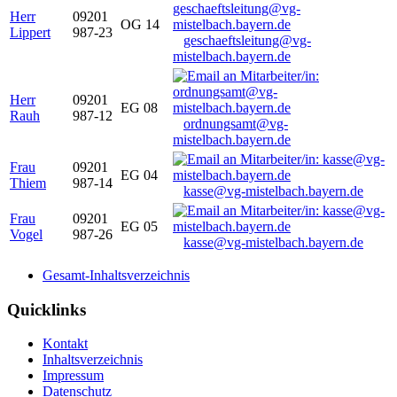
Herr
09201
OG 14
Lippert
987-23
geschaeftsleitung@vg-
mistelbach.bayern.de
Herr
09201
EG 08
Rauh
987-12
ordnungsamt@vg-
mistelbach.bayern.de
Frau
09201
EG 04
Thiem
987-14
kasse@vg-mistelbach.bayern.de
Frau
09201
EG 05
Vogel
987-26
kasse@vg-mistelbach.bayern.de
Gesamt-Inhaltsverzeichnis
Quicklinks
Kontakt
Inhaltsverzeichnis
Impressum
Datenschutz