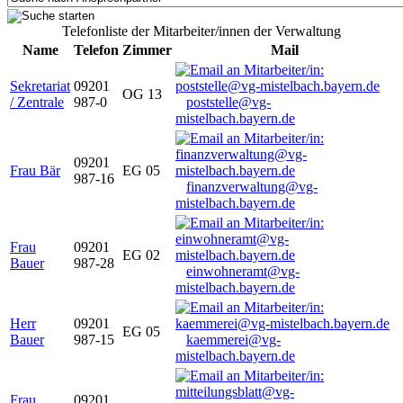
Telefonliste der Mitarbeiter/innen der Verwaltung
Name
Telefon
Zimmer
Mail
Sekretariat
09201
OG 13
/ Zentrale
987-0
poststelle@vg-
mistelbach.bayern.de
09201
Frau Bär
EG 05
987-16
finanzverwaltung@vg-
mistelbach.bayern.de
Frau
09201
EG 02
Bauer
987-28
einwohneramt@vg-
mistelbach.bayern.de
Herr
09201
EG 05
Bauer
987-15
kaemmerei@vg-
mistelbach.bayern.de
Frau
09201