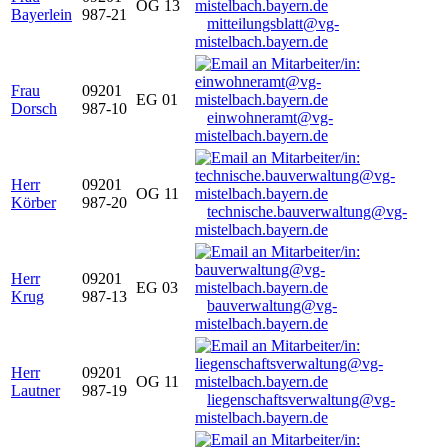
OG 13
Bayerlein
987-21
mitteilungsblatt@vg-
mistelbach.bayern.de
Frau
09201
EG 01
Dorsch
987-10
einwohneramt@vg-
mistelbach.bayern.de
Herr
09201
OG 11
Körber
987-20
technische.bauverwaltung@vg-
mistelbach.bayern.de
Herr
09201
EG 03
Krug
987-13
bauverwaltung@vg-
mistelbach.bayern.de
Herr
09201
OG 11
Lautner
987-19
liegenschaftsverwaltung@vg-
mistelbach.bayern.de