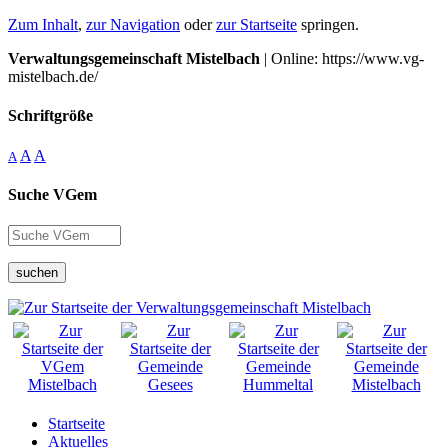
Zum Inhalt
,
zur Navigation
oder
zur Startseite
springen.
Verwaltungsgemeinschaft Mistelbach
| Online: https://www.vg-
mistelbach.de/
Schriftgröße
A
A
A
Suche VGem
suchen
Startseite
Aktuelles