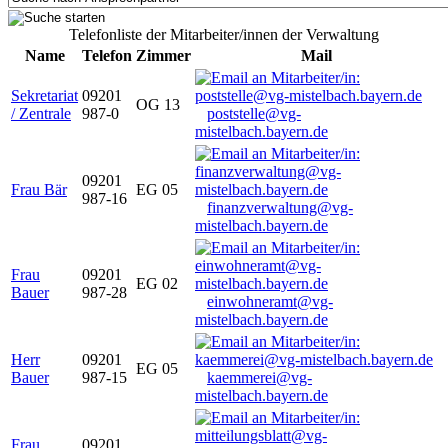
Telefonliste der Mitarbeiter/innen der Verwaltung
Name
Telefon
Zimmer
Mail
Sekretariat
09201
OG 13
/ Zentrale
987-0
poststelle@vg-
mistelbach.bayern.de
09201
Frau Bär
EG 05
987-16
finanzverwaltung@vg-
mistelbach.bayern.de
Frau
09201
EG 02
Bauer
987-28
einwohneramt@vg-
mistelbach.bayern.de
Herr
09201
EG 05
Bauer
987-15
kaemmerei@vg-
mistelbach.bayern.de
Frau
09201