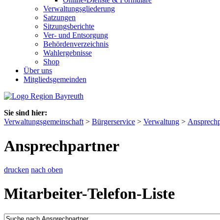
Verwaltungsgliederung
Satzungen
Sitzungsberichte
Ver- und Entsorgung
Behördenverzeichnis
Wahlergebnisse
Shop
Über uns
Mitgliedsgemeinden
Sie sind hier:
Verwaltungsgemeinschaft
>
Bürgerservice
>
Verwaltung
>
Ansprechp
Ansprechpartner
drucken
nach oben
Mitarbeiter-Telefon-Liste