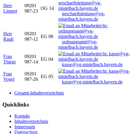
Herr
09201
OG 14
Lippert
987-23
geschaeftsleitung@vg-
mistelbach.bayern.de
Herr
09201
EG 08
Rauh
987-12
ordnungsamt@vg-
mistelbach.bayern.de
Frau
09201
EG 04
Thiem
987-14
kasse@vg-mistelbach.bayern.de
Frau
09201
EG 05
Vogel
987-26
kasse@vg-mistelbach.bayern.de
Gesamt-Inhaltsverzeichnis
Quicklinks
Kontakt
Inhaltsverzeichnis
Impressum
Datenschutz