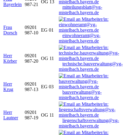
OG 13
Bayerlein
987-21
mitteilungsblatt@vg-
mistelbach.bayern.de
Frau
09201
EG 01
Dorsch
987-10
einwohneramt@vg-
mistelbach.bayern.de
Herr
09201
OG 11
Körber
987-20
technische.bauverwaltung@vg-
mistelbach.bayern.de
Herr
09201
EG 03
Krug
987-13
bauverwaltung@vg-
mistelbach.bayern.de
Herr
09201
OG 11
Lautner
987-19
liegenschaftsverwaltung@vg-
mistelbach.bayern.de