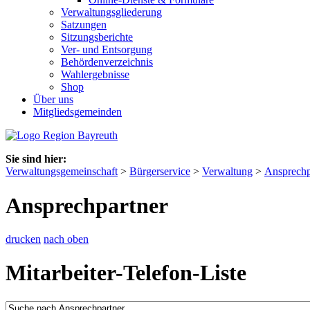
Verwaltungsgliederung
Satzungen
Sitzungsberichte
Ver- und Entsorgung
Behördenverzeichnis
Wahlergebnisse
Shop
Über uns
Mitgliedsgemeinden
Sie sind hier:
Verwaltungsgemeinschaft
>
Bürgerservice
>
Verwaltung
>
Ansprechp
Ansprechpartner
drucken
nach oben
Mitarbeiter-Telefon-Liste