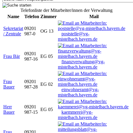
Telefonliste der Mitarbeiter/innen der Verwaltung
Name
Telefon
Zimmer
Mail
Sekretariat
09201
OG 13
/ Zentrale
987-0
poststelle@vg-
mistelbach.bayern.de
09201
Frau Bär
EG 05
987-16
finanzverwaltung@vg-
mistelbach.bayern.de
Frau
09201
EG 02
Bauer
987-28
einwohneramt@vg-
mistelbach.bayern.de
Herr
09201
EG 05
Bauer
987-15
kaemmerei@vg-
mistelbach.bayern.de
Frau
09201