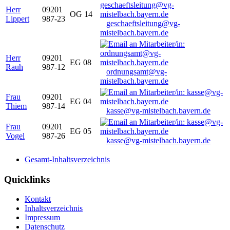
Herr
09201
OG 14
Lippert
987-23
geschaeftsleitung@vg-
mistelbach.bayern.de
Herr
09201
EG 08
Rauh
987-12
ordnungsamt@vg-
mistelbach.bayern.de
Frau
09201
EG 04
Thiem
987-14
kasse@vg-mistelbach.bayern.de
Frau
09201
EG 05
Vogel
987-26
kasse@vg-mistelbach.bayern.de
Gesamt-Inhaltsverzeichnis
Quicklinks
Kontakt
Inhaltsverzeichnis
Impressum
Datenschutz