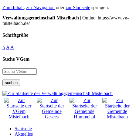
Zum Inhalt
,
zur Navigation
oder
zur Startseite
springen.
Verwaltungsgemeinschaft Mistelbach
| Online: https://www.vg-
mistelbach.de/
Schriftgröße
A
A
A
Suche VGem
suchen
Startseite
Aktuelles