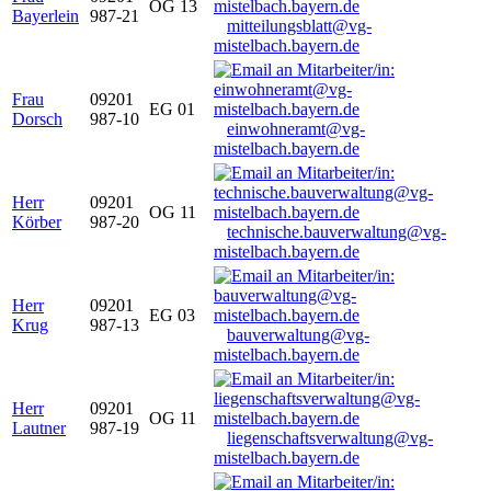
OG 13
Bayerlein
987-21
mitteilungsblatt@vg-
mistelbach.bayern.de
Frau
09201
EG 01
Dorsch
987-10
einwohneramt@vg-
mistelbach.bayern.de
Herr
09201
OG 11
Körber
987-20
technische.bauverwaltung@vg-
mistelbach.bayern.de
Herr
09201
EG 03
Krug
987-13
bauverwaltung@vg-
mistelbach.bayern.de
Herr
09201
OG 11
Lautner
987-19
liegenschaftsverwaltung@vg-
mistelbach.bayern.de