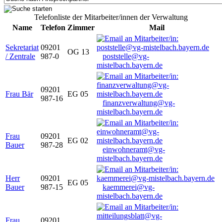
Telefonliste der Mitarbeiter/innen der Verwaltung
Name
Telefon
Zimmer
Mail
Sekretariat
09201
OG 13
/ Zentrale
987-0
poststelle@vg-
mistelbach.bayern.de
09201
Frau Bär
EG 05
987-16
finanzverwaltung@vg-
mistelbach.bayern.de
Frau
09201
EG 02
Bauer
987-28
einwohneramt@vg-
mistelbach.bayern.de
Herr
09201
EG 05
Bauer
987-15
kaemmerei@vg-
mistelbach.bayern.de
Frau
09201