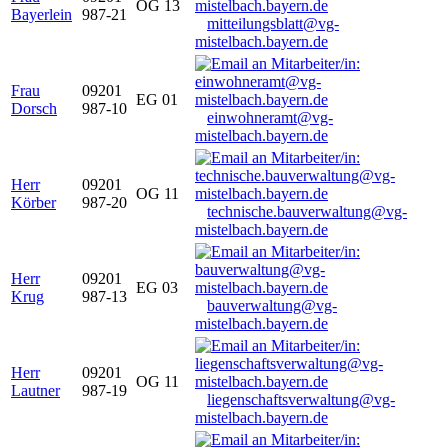
OG 13
Bayerlein
987-21
mitteilungsblatt@vg-
mistelbach.bayern.de
Frau
09201
EG 01
Dorsch
987-10
einwohneramt@vg-
mistelbach.bayern.de
Herr
09201
OG 11
Körber
987-20
technische.bauverwaltung@vg-
mistelbach.bayern.de
Herr
09201
EG 03
Krug
987-13
bauverwaltung@vg-
mistelbach.bayern.de
Herr
09201
OG 11
Lautner
987-19
liegenschaftsverwaltung@vg-
mistelbach.bayern.de