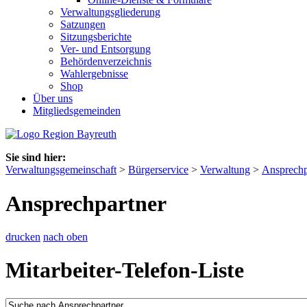
Verwaltungsgliederung
Satzungen
Sitzungsberichte
Ver- und Entsorgung
Behördenverzeichnis
Wahlergebnisse
Shop
Über uns
Mitgliedsgemeinden
Sie sind hier:
Verwaltungsgemeinschaft
>
Bürgerservice
>
Verwaltung
>
Ansprechp
Ansprechpartner
drucken
nach oben
Mitarbeiter-Telefon-Liste