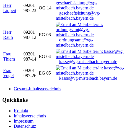
Herr
09201
OG 14
Lippert
987-23
geschaeftsleitung@vg-
mistelbach.bayern.de
Herr
09201
EG 08
Rauh
987-12
ordnungsamt@vg-
mistelbach.bayern.de
Frau
09201
EG 04
Thiem
987-14
kasse@vg-mistelbach.bayern.de
Frau
09201
EG 05
Vogel
987-26
kasse@vg-mistelbach.bayern.de
Gesamt-Inhaltsverzeichnis
Quicklinks
Kontakt
Inhaltsverzeichnis
Impressum
Datenschutz