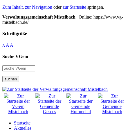
Zum Inhalt
,
zur Navigation
oder
zur Startseite
springen.
Verwaltungsgemeinschaft Mistelbach
| Online: https://www.vg-
mistelbach.de/
Schriftgröße
A
A
A
Suche VGem
suchen
Startseite
Aktuelles