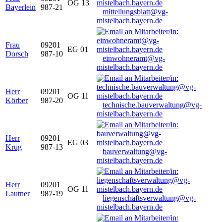
OG 13
Bayerlein
987-21
mitteilungsblatt@vg-
mistelbach.bayern.de
Frau
09201
EG 01
Dorsch
987-10
einwohneramt@vg-
mistelbach.bayern.de
Herr
09201
OG 11
Körber
987-20
technische.bauverwaltung@vg-
mistelbach.bayern.de
Herr
09201
EG 03
Krug
987-13
bauverwaltung@vg-
mistelbach.bayern.de
Herr
09201
OG 11
Lautner
987-19
liegenschaftsverwaltung@vg-
mistelbach.bayern.de