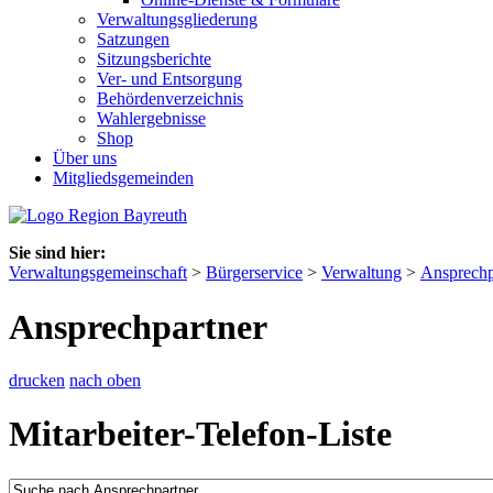
Verwaltungsgliederung
Satzungen
Sitzungsberichte
Ver- und Entsorgung
Behördenverzeichnis
Wahlergebnisse
Shop
Über uns
Mitgliedsgemeinden
Sie sind hier:
Verwaltungsgemeinschaft
>
Bürgerservice
>
Verwaltung
>
Ansprechp
Ansprechpartner
drucken
nach oben
Mitarbeiter-Telefon-Liste