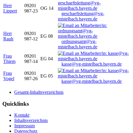
Herr
09201
OG 14
Lippert
987-23
geschaeftsleitung@vg-
mistelbach.bayern.de
Herr
09201
EG 08
Rauh
987-12
ordnungsamt@vg-
mistelbach.bayern.de
Frau
09201
EG 04
Thiem
987-14
kasse@vg-mistelbach.bayern.de
Frau
09201
EG 05
Vogel
987-26
kasse@vg-mistelbach.bayern.de
Gesamt-Inhaltsverzeichnis
Quicklinks
Kontakt
Inhaltsverzeichnis
Impressum
Datenschutz