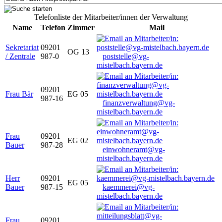
Telefonliste der Mitarbeiter/innen der Verwaltung
Name
Telefon
Zimmer
Mail
Sekretariat
09201
OG 13
/ Zentrale
987-0
poststelle@vg-
mistelbach.bayern.de
09201
Frau Bär
EG 05
987-16
finanzverwaltung@vg-
mistelbach.bayern.de
Frau
09201
EG 02
Bauer
987-28
einwohneramt@vg-
mistelbach.bayern.de
Herr
09201
EG 05
Bauer
987-15
kaemmerei@vg-
mistelbach.bayern.de
Frau
09201