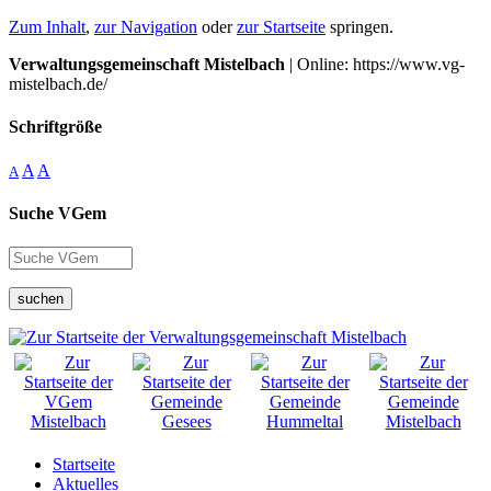
Zum Inhalt
,
zur Navigation
oder
zur Startseite
springen.
Verwaltungsgemeinschaft Mistelbach
| Online: https://www.vg-
mistelbach.de/
Schriftgröße
A
A
A
Suche VGem
suchen
Startseite
Aktuelles