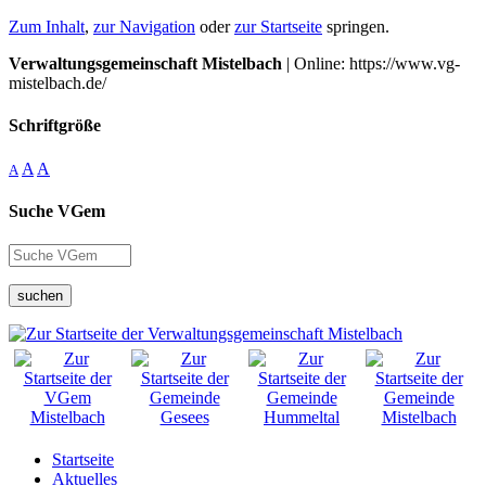
Zum Inhalt
,
zur Navigation
oder
zur Startseite
springen.
Verwaltungsgemeinschaft Mistelbach
| Online: https://www.vg-
mistelbach.de/
Schriftgröße
A
A
A
Suche VGem
suchen
Startseite
Aktuelles