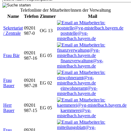
Telefonliste der Mitarbeiter/innen der Verwaltung
Name
Telefon
Zimmer
Mail
Sekretariat
09201
OG 13
/ Zentrale
987-0
poststelle@vg-
mistelbach.bayern.de
09201
Frau Bär
EG 05
987-16
finanzverwaltung@vg-
mistelbach.bayern.de
Frau
09201
EG 02
Bauer
987-28
einwohneramt@vg-
mistelbach.bayern.de
Herr
09201
EG 05
Bauer
987-15
kaemmerei@vg-
mistelbach.bayern.de
Frau
09201