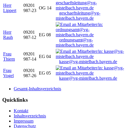
Herr
09201
OG 14
Lippert
987-23
geschaeftsleitung@vg-
mistelbach.bayern.de
Herr
09201
EG 08
Rauh
987-12
ordnungsamt@vg-
mistelbach.bayern.de
Frau
09201
EG 04
Thiem
987-14
kasse@vg-mistelbach.bayern.de
Frau
09201
EG 05
Vogel
987-26
kasse@vg-mistelbach.bayern.de
Gesamt-Inhaltsverzeichnis
Quicklinks
Kontakt
Inhaltsverzeichnis
Impressum
Datenschutz