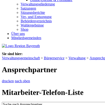
Verwaltungsgliederung
Satzungen
Sitzungsberichte
Ver- und Entsorgung
Behördenverzeichnis
Wahlergebnisse
Shop
Über uns
Mitgliedsgemeinden
Sie sind hier:
Verwaltungsgemeinschaft
>
Bürgerservice
>
Verwaltung
>
Ansprechp
Ansprechpartner
drucken
nach oben
Mitarbeiter-Telefon-Liste