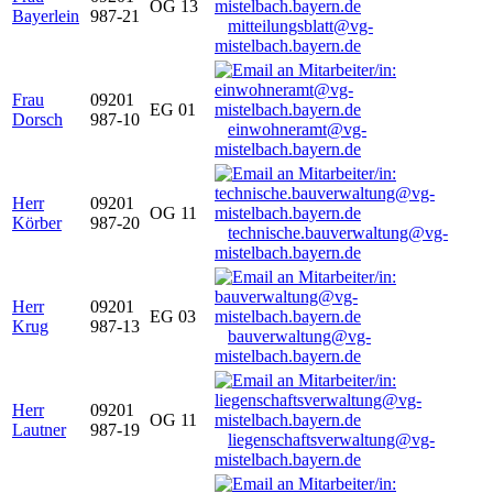
OG 13
Bayerlein
987-21
mitteilungsblatt@vg-
mistelbach.bayern.de
Frau
09201
EG 01
Dorsch
987-10
einwohneramt@vg-
mistelbach.bayern.de
Herr
09201
OG 11
Körber
987-20
technische.bauverwaltung@vg-
mistelbach.bayern.de
Herr
09201
EG 03
Krug
987-13
bauverwaltung@vg-
mistelbach.bayern.de
Herr
09201
OG 11
Lautner
987-19
liegenschaftsverwaltung@vg-
mistelbach.bayern.de