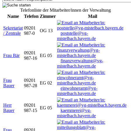
Telefonliste der Mitarbeiter/innen der Verwaltung
Name
Telefon
Zimmer
Mail
Sekretariat
09201
OG 13
/ Zentrale
987-0
poststelle@vg-
mistelbach.bayern.de
09201
Frau Bär
EG 05
987-16
finanzverwaltung@vg-
mistelbach.bayern.de
Frau
09201
EG 02
Bauer
987-28
einwohneramt@vg-
mistelbach.bayern.de
Herr
09201
EG 05
Bauer
987-15
kaemmerei@vg-
mistelbach.bayern.de
Frau
09201