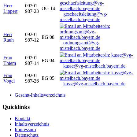
Herr
09201
OG 14
Lippert
987-23
geschaeftsleitung@vg-
mistelbach.bayern.de
Herr
09201
EG 08
Rauh
987-12
ordnungsamt@vg-
mistelbach.bayern.de
Frau
09201
EG 04
Thiem
987-14
kasse@vg-mistelbach.bayern.de
Frau
09201
EG 05
Vogel
987-26
kasse@vg-mistelbach.bayern.de
Gesamt-Inhaltsverzeichnis
Quicklinks
Kontakt
Inhaltsverzeichnis
Impressum
Datenschutz