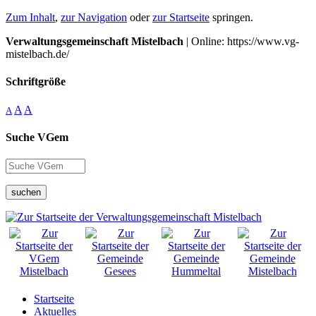
Zum Inhalt
,
zur Navigation
oder
zur Startseite
springen.
Verwaltungsgemeinschaft Mistelbach
| Online: https://www.vg-
mistelbach.de/
Schriftgröße
A
A
A
Suche VGem
suchen
Startseite
Aktuelles