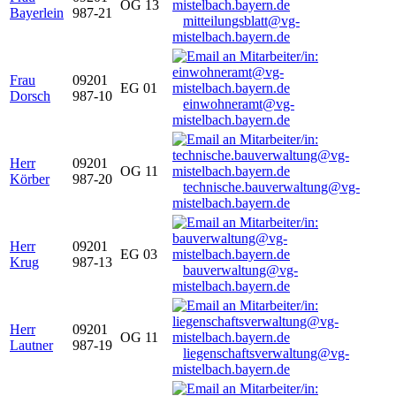
OG 13
Bayerlein
987-21
mitteilungsblatt@vg-
mistelbach.bayern.de
Frau
09201
EG 01
Dorsch
987-10
einwohneramt@vg-
mistelbach.bayern.de
Herr
09201
OG 11
Körber
987-20
technische.bauverwaltung@vg-
mistelbach.bayern.de
Herr
09201
EG 03
Krug
987-13
bauverwaltung@vg-
mistelbach.bayern.de
Herr
09201
OG 11
Lautner
987-19
liegenschaftsverwaltung@vg-
mistelbach.bayern.de