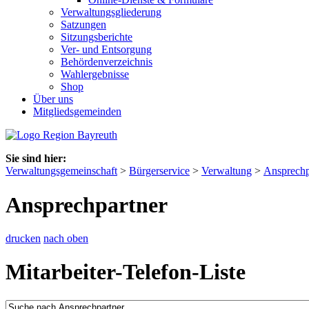
Verwaltungsgliederung
Satzungen
Sitzungsberichte
Ver- und Entsorgung
Behördenverzeichnis
Wahlergebnisse
Shop
Über uns
Mitgliedsgemeinden
Sie sind hier:
Verwaltungsgemeinschaft
>
Bürgerservice
>
Verwaltung
>
Ansprechp
Ansprechpartner
drucken
nach oben
Mitarbeiter-Telefon-Liste