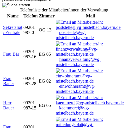
Telefonliste der Mitarbeiter/innen der Verwaltung
Name
Telefon
Zimmer
Mail
Sekretariat
09201
OG 13
/ Zentrale
987-0
poststelle@vg-
mistelbach.bayern.de
09201
Frau Bär
EG 05
987-16
finanzverwaltung@vg-
mistelbach.bayern.de
Frau
09201
EG 02
Bauer
987-28
einwohneramt@vg-
mistelbach.bayern.de
Herr
09201
EG 05
Bauer
987-15
kaemmerei@vg-
mistelbach.bayern.de
Frau
09201