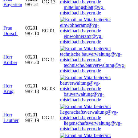
OG 13
Bayerlein
987-21
mitteilungsblatt@vg-
mistelbach.bayern.de
Frau
09201
EG 01
Dorsch
987-10
einwohneramt@vg-
mistelbach.bayern.de
Herr
09201
OG 11
Körber
987-20
technische.bauverwaltung@vg-
mistelbach.bayern.de
Herr
09201
EG 03
Krug
987-13
bauverwaltung@vg-
mistelbach.bayern.de
Herr
09201
OG 11
Lautner
987-19
liegenschaftsverwaltung@vg-
mistelbach.bayern.de