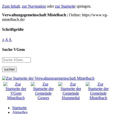
Zum Inhalt
,
zur Navigation
oder
zur Startseite
springen.
Verwaltungsgemeinschaft Mistelbach
| Online: https://www.vg-
mistelbach.de/
Schriftgröße
A
A
A
Suche VGem
suchen
Startseite
Aktuelles