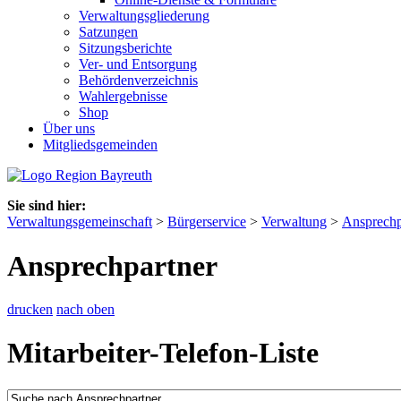
Verwaltungsgliederung
Satzungen
Sitzungsberichte
Ver- und Entsorgung
Behördenverzeichnis
Wahlergebnisse
Shop
Über uns
Mitgliedsgemeinden
Sie sind hier:
Verwaltungsgemeinschaft
>
Bürgerservice
>
Verwaltung
>
Ansprechp
Ansprechpartner
drucken
nach oben
Mitarbeiter-Telefon-Liste