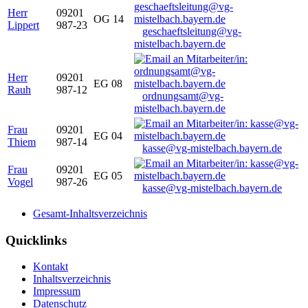
Herr
09201
OG 14
Lippert
987-23
geschaeftsleitung@vg-
mistelbach.bayern.de
Herr
09201
EG 08
Rauh
987-12
ordnungsamt@vg-
mistelbach.bayern.de
Frau
09201
EG 04
Thiem
987-14
kasse@vg-mistelbach.bayern.de
Frau
09201
EG 05
Vogel
987-26
kasse@vg-mistelbach.bayern.de
Gesamt-Inhaltsverzeichnis
Quicklinks
Kontakt
Inhaltsverzeichnis
Impressum
Datenschutz