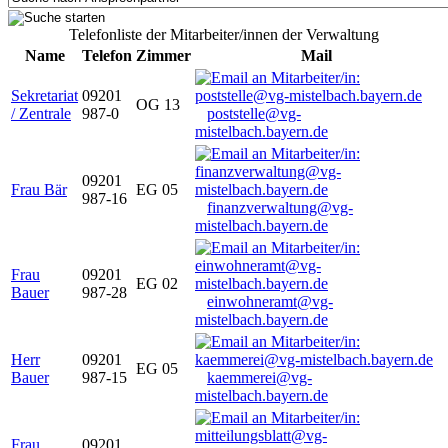
Telefonliste der Mitarbeiter/innen der Verwaltung
Name
Telefon
Zimmer
Mail
Sekretariat
09201
OG 13
/ Zentrale
987-0
poststelle@vg-
mistelbach.bayern.de
09201
Frau Bär
EG 05
987-16
finanzverwaltung@vg-
mistelbach.bayern.de
Frau
09201
EG 02
Bauer
987-28
einwohneramt@vg-
mistelbach.bayern.de
Herr
09201
EG 05
Bauer
987-15
kaemmerei@vg-
mistelbach.bayern.de
Frau
09201