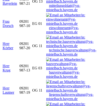
OG 13
Bayerlein
987-21
mitteilungsblatt@vg-
mistelbach.bayern.de
Frau
09201
EG 01
Dorsch
987-10
einwohneramt@vg-
mistelbach.bayern.de
Herr
09201
OG 11
Körber
987-20
technische.bauverwaltung@vg-
mistelbach.bayern.de
Herr
09201
EG 03
Krug
987-13
bauverwaltung@vg-
mistelbach.bayern.de
Herr
09201
OG 11
Lautner
987-19
liegenschaftsverwaltung@vg-
mistelbach.bayern.de