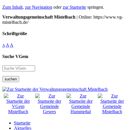
Zum Inhalt
,
zur Navigation
oder
zur Startseite
springen.
Verwaltungsgemeinschaft Mistelbach
| Online: https://www.vg-
mistelbach.de/
Schriftgröße
A
A
A
Suche VGem
suchen
Startseite
Aktuelles