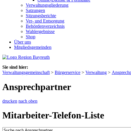
Verwaltungsgliederung
Satzungen
Sitzungsberichte
Ver- und Entsorgung
Behördenverzeichnis
Wahlergebnisse
Shop
Über uns
Mitgliedsgemeinden
Sie sind hier:
Verwaltungsgemeinschaft
>
Bürgerservice
>
Verwaltung
>
Ansprechp
Ansprechpartner
drucken
nach oben
Mitarbeiter-Telefon-Liste