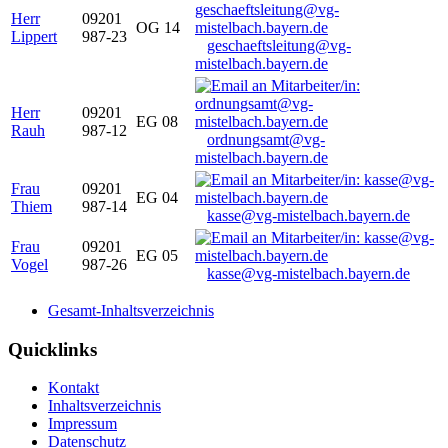
Herr
09201
OG 14
Lippert
987-23
geschaeftsleitung@vg-
mistelbach.bayern.de
Herr
09201
EG 08
Rauh
987-12
ordnungsamt@vg-
mistelbach.bayern.de
Frau
09201
EG 04
Thiem
987-14
kasse@vg-mistelbach.bayern.de
Frau
09201
EG 05
Vogel
987-26
kasse@vg-mistelbach.bayern.de
Gesamt-Inhaltsverzeichnis
Quicklinks
Kontakt
Inhaltsverzeichnis
Impressum
Datenschutz