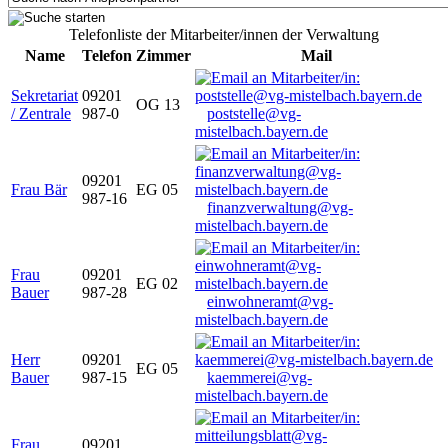
Telefonliste der Mitarbeiter/innen der Verwaltung
Name
Telefon
Zimmer
Mail
Sekretariat
09201
OG 13
/ Zentrale
987-0
poststelle@vg-
mistelbach.bayern.de
09201
Frau Bär
EG 05
987-16
finanzverwaltung@vg-
mistelbach.bayern.de
Frau
09201
EG 02
Bauer
987-28
einwohneramt@vg-
mistelbach.bayern.de
Herr
09201
EG 05
Bauer
987-15
kaemmerei@vg-
mistelbach.bayern.de
Frau
09201