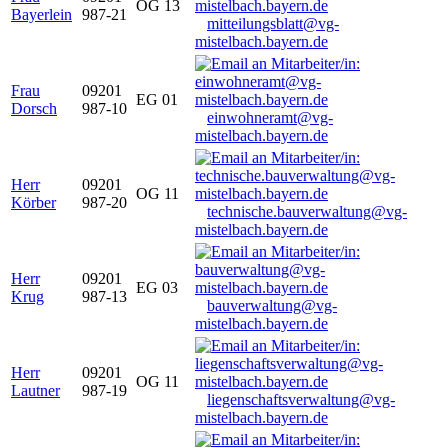
OG 13
Bayerlein
987-21
mitteilungsblatt@vg-
mistelbach.bayern.de
Frau
09201
EG 01
Dorsch
987-10
einwohneramt@vg-
mistelbach.bayern.de
Herr
09201
OG 11
Körber
987-20
technische.bauverwaltung@vg-
mistelbach.bayern.de
Herr
09201
EG 03
Krug
987-13
bauverwaltung@vg-
mistelbach.bayern.de
Herr
09201
OG 11
Lautner
987-19
liegenschaftsverwaltung@vg-
mistelbach.bayern.de