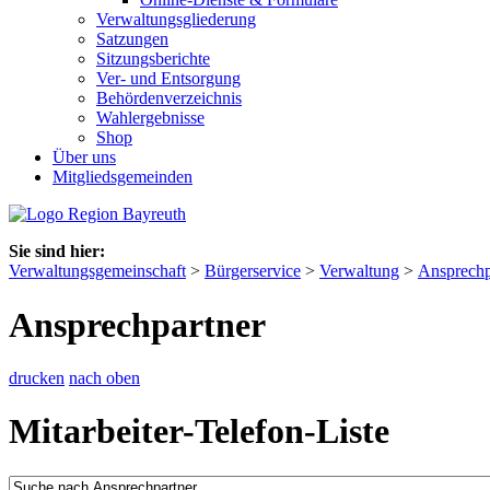
Verwaltungsgliederung
Satzungen
Sitzungsberichte
Ver- und Entsorgung
Behördenverzeichnis
Wahlergebnisse
Shop
Über uns
Mitgliedsgemeinden
Sie sind hier:
Verwaltungsgemeinschaft
>
Bürgerservice
>
Verwaltung
>
Ansprechp
Ansprechpartner
drucken
nach oben
Mitarbeiter-Telefon-Liste