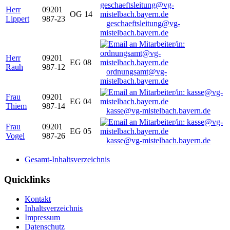
Herr
09201
OG 14
Lippert
987-23
geschaeftsleitung@vg-
mistelbach.bayern.de
Herr
09201
EG 08
Rauh
987-12
ordnungsamt@vg-
mistelbach.bayern.de
Frau
09201
EG 04
Thiem
987-14
kasse@vg-mistelbach.bayern.de
Frau
09201
EG 05
Vogel
987-26
kasse@vg-mistelbach.bayern.de
Gesamt-Inhaltsverzeichnis
Quicklinks
Kontakt
Inhaltsverzeichnis
Impressum
Datenschutz