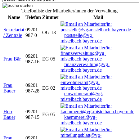
Telefonliste der Mitarbeiter/innen der Verwaltung
Name
Telefon
Zimmer
Mail
Sekretariat
09201
OG 13
/ Zentrale
987-0
poststelle@vg-
mistelbach.bayern.de
09201
Frau Bär
EG 05
987-16
finanzverwaltung@vg-
mistelbach.bayern.de
Frau
09201
EG 02
Bauer
987-28
einwohneramt@vg-
mistelbach.bayern.de
Herr
09201
EG 05
Bauer
987-15
kaemmerei@vg-
mistelbach.bayern.de
Frau
09201