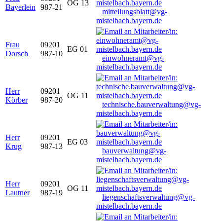
OG 13
Bayerlein
987-21
mitteilungsblatt@vg-
mistelbach.bayern.de
Frau
09201
EG 01
Dorsch
987-10
einwohneramt@vg-
mistelbach.bayern.de
Herr
09201
OG 11
Körber
987-20
technische.bauverwaltung@vg-
mistelbach.bayern.de
Herr
09201
EG 03
Krug
987-13
bauverwaltung@vg-
mistelbach.bayern.de
Herr
09201
OG 11
Lautner
987-19
liegenschaftsverwaltung@vg-
mistelbach.bayern.de