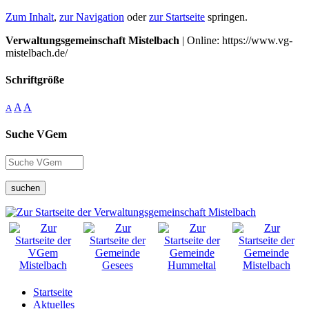
Zum Inhalt
,
zur Navigation
oder
zur Startseite
springen.
Verwaltungsgemeinschaft Mistelbach
| Online: https://www.vg-
mistelbach.de/
Schriftgröße
A
A
A
Suche VGem
suchen
Startseite
Aktuelles