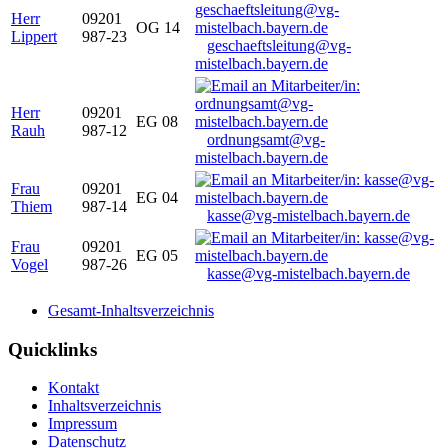
Herr
09201
OG 14
Lippert
987-23
geschaeftsleitung@vg-
mistelbach.bayern.de
Herr
09201
EG 08
Rauh
987-12
ordnungsamt@vg-
mistelbach.bayern.de
Frau
09201
EG 04
Thiem
987-14
kasse@vg-mistelbach.bayern.de
Frau
09201
EG 05
Vogel
987-26
kasse@vg-mistelbach.bayern.de
Gesamt-Inhaltsverzeichnis
Quicklinks
Kontakt
Inhaltsverzeichnis
Impressum
Datenschutz