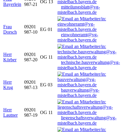
OG 13
Bayerlein
987-21
mitteilungsblatt@vg-
mistelbach.bayern.de
Frau
09201
EG 01
Dorsch
987-10
einwohneramt@vg-
mistelbach.bayern.de
Herr
09201
OG 11
Körber
987-20
technische.bauverwaltung@vg-
mistelbach.bayern.de
Herr
09201
EG 03
Krug
987-13
bauverwaltung@vg-
mistelbach.bayern.de
Herr
09201
OG 11
Lautner
987-19
liegenschaftsverwaltung@vg-
mistelbach.bayern.de