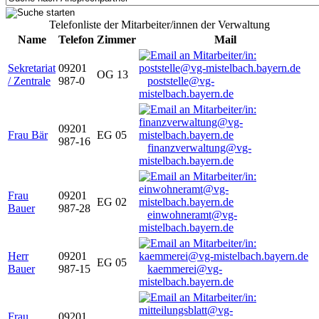
Telefonliste der Mitarbeiter/innen der Verwaltung
Name
Telefon
Zimmer
Mail
Sekretariat
09201
OG 13
/ Zentrale
987-0
poststelle@vg-
mistelbach.bayern.de
09201
Frau Bär
EG 05
987-16
finanzverwaltung@vg-
mistelbach.bayern.de
Frau
09201
EG 02
Bauer
987-28
einwohneramt@vg-
mistelbach.bayern.de
Herr
09201
EG 05
Bauer
987-15
kaemmerei@vg-
mistelbach.bayern.de
Frau
09201