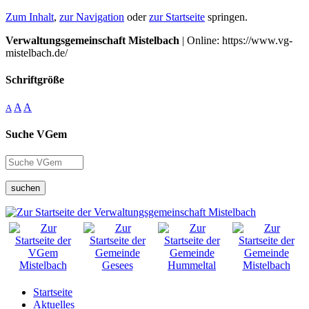
Zum Inhalt
,
zur Navigation
oder
zur Startseite
springen.
Verwaltungsgemeinschaft Mistelbach
| Online: https://www.vg-
mistelbach.de/
Schriftgröße
A
A
A
Suche VGem
suchen
Startseite
Aktuelles