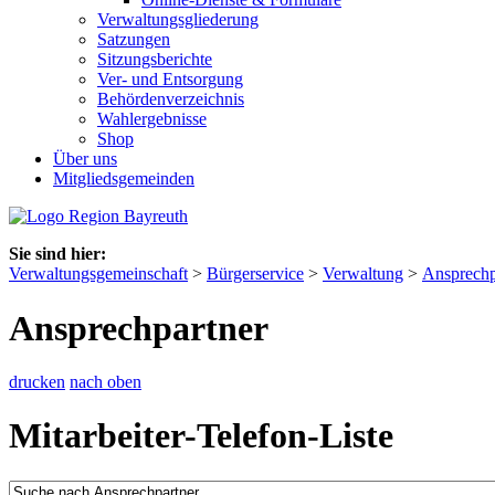
Verwaltungsgliederung
Satzungen
Sitzungsberichte
Ver- und Entsorgung
Behördenverzeichnis
Wahlergebnisse
Shop
Über uns
Mitgliedsgemeinden
Sie sind hier:
Verwaltungsgemeinschaft
>
Bürgerservice
>
Verwaltung
>
Ansprechp
Ansprechpartner
drucken
nach oben
Mitarbeiter-Telefon-Liste