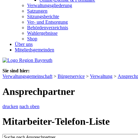
Verwaltungsgliederung
Satzungen
Sitzungsberichte
Ver- und Entsorgung
Behördenverzeichnis
Wahlergebnisse
Shop
Über uns
Mitgliedsgemeinden
Sie sind hier:
Verwaltungsgemeinschaft
>
Bürgerservice
>
Verwaltung
>
Ansprechp
Ansprechpartner
drucken
nach oben
Mitarbeiter-Telefon-Liste