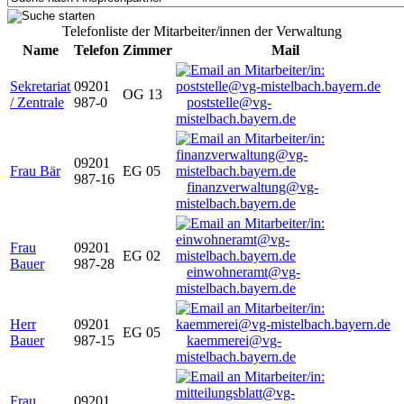
Telefonliste der Mitarbeiter/innen der Verwaltung
Name
Telefon
Zimmer
Mail
Sekretariat
09201
OG 13
/ Zentrale
987-0
poststelle@vg-
mistelbach.bayern.de
09201
Frau Bär
EG 05
987-16
finanzverwaltung@vg-
mistelbach.bayern.de
Frau
09201
EG 02
Bauer
987-28
einwohneramt@vg-
mistelbach.bayern.de
Herr
09201
EG 05
Bauer
987-15
kaemmerei@vg-
mistelbach.bayern.de
Frau
09201