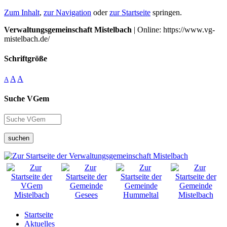
Zum Inhalt
,
zur Navigation
oder
zur Startseite
springen.
Verwaltungsgemeinschaft Mistelbach
| Online: https://www.vg-
mistelbach.de/
Schriftgröße
A
A
A
Suche VGem
suchen
Startseite
Aktuelles