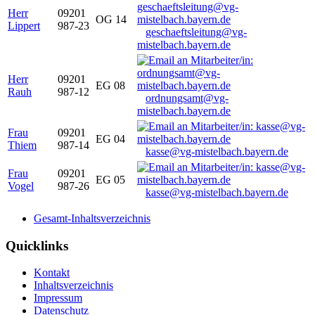
Herr
09201
OG 14
Lippert
987-23
geschaeftsleitung@vg-
mistelbach.bayern.de
Herr
09201
EG 08
Rauh
987-12
ordnungsamt@vg-
mistelbach.bayern.de
Frau
09201
EG 04
Thiem
987-14
kasse@vg-mistelbach.bayern.de
Frau
09201
EG 05
Vogel
987-26
kasse@vg-mistelbach.bayern.de
Gesamt-Inhaltsverzeichnis
Quicklinks
Kontakt
Inhaltsverzeichnis
Impressum
Datenschutz