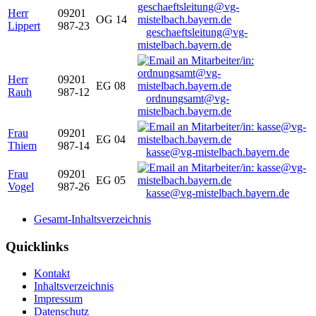
Herr
09201
OG 14
Lippert
987-23
geschaeftsleitung@vg-
mistelbach.bayern.de
Herr
09201
EG 08
Rauh
987-12
ordnungsamt@vg-
mistelbach.bayern.de
Frau
09201
EG 04
Thiem
987-14
kasse@vg-mistelbach.bayern.de
Frau
09201
EG 05
Vogel
987-26
kasse@vg-mistelbach.bayern.de
Gesamt-Inhaltsverzeichnis
Quicklinks
Kontakt
Inhaltsverzeichnis
Impressum
Datenschutz