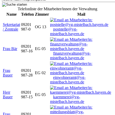
Telefonliste der Mitarbeiter/innen der Verwaltung
Name
Telefon
Zimmer
Mail
Sekretariat
09201
OG 13
/ Zentrale
987-0
poststelle@vg-
mistelbach.bayern.de
09201
Frau Bär
EG 05
987-16
finanzverwaltung@vg-
mistelbach.bayern.de
Frau
09201
EG 02
Bauer
987-28
einwohneramt@vg-
mistelbach.bayern.de
Herr
09201
EG 05
Bauer
987-15
kaemmerei@vg-
mistelbach.bayern.de
Frau
09201