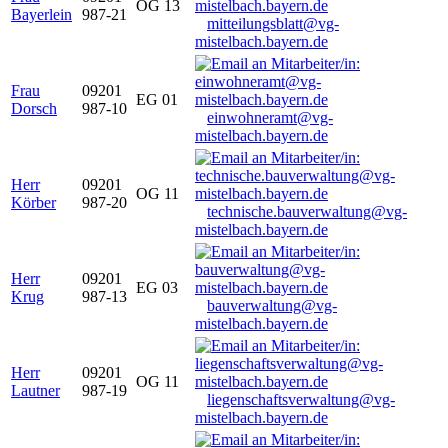
OG 13
Bayerlein
987-21
mitteilungsblatt@vg-
mistelbach.bayern.de
Frau
09201
EG 01
Dorsch
987-10
einwohneramt@vg-
mistelbach.bayern.de
Herr
09201
OG 11
Körber
987-20
technische.bauverwaltung@vg-
mistelbach.bayern.de
Herr
09201
EG 03
Krug
987-13
bauverwaltung@vg-
mistelbach.bayern.de
Herr
09201
OG 11
Lautner
987-19
liegenschaftsverwaltung@vg-
mistelbach.bayern.de