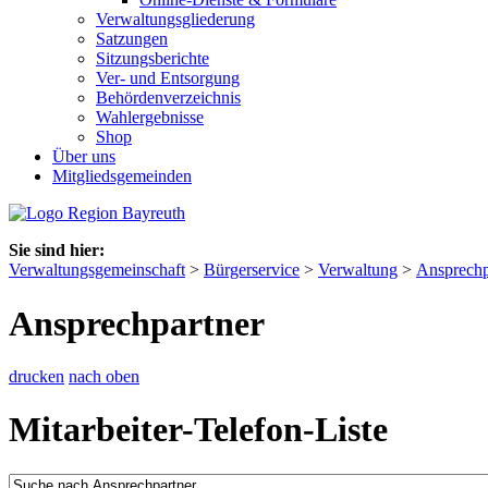
Verwaltungsgliederung
Satzungen
Sitzungsberichte
Ver- und Entsorgung
Behördenverzeichnis
Wahlergebnisse
Shop
Über uns
Mitgliedsgemeinden
Sie sind hier:
Verwaltungsgemeinschaft
>
Bürgerservice
>
Verwaltung
>
Ansprechp
Ansprechpartner
drucken
nach oben
Mitarbeiter-Telefon-Liste