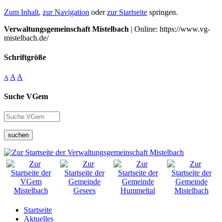
Zum Inhalt
,
zur Navigation
oder
zur Startseite
springen.
Verwaltungsgemeinschaft Mistelbach
| Online: https://www.vg-
mistelbach.de/
Schriftgröße
A
A
A
Suche VGem
suchen
Startseite
Aktuelles