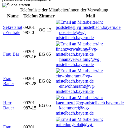
Telefonliste der Mitarbeiter/innen der Verwaltung
Name
Telefon
Zimmer
Mail
Sekretariat
09201
OG 13
/ Zentrale
987-0
poststelle@vg-
mistelbach.bayern.de
09201
Frau Bär
EG 05
987-16
finanzverwaltung@vg-
mistelbach.bayern.de
Frau
09201
EG 02
Bauer
987-28
einwohneramt@vg-
mistelbach.bayern.de
Herr
09201
EG 05
Bauer
987-15
kaemmerei@vg-
mistelbach.bayern.de
Frau
09201