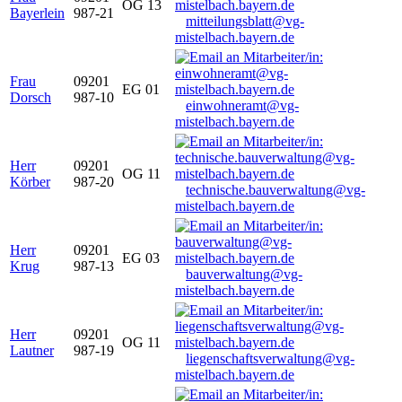
OG 13
Bayerlein
987-21
mitteilungsblatt@vg-
mistelbach.bayern.de
Frau
09201
EG 01
Dorsch
987-10
einwohneramt@vg-
mistelbach.bayern.de
Herr
09201
OG 11
Körber
987-20
technische.bauverwaltung@vg-
mistelbach.bayern.de
Herr
09201
EG 03
Krug
987-13
bauverwaltung@vg-
mistelbach.bayern.de
Herr
09201
OG 11
Lautner
987-19
liegenschaftsverwaltung@vg-
mistelbach.bayern.de