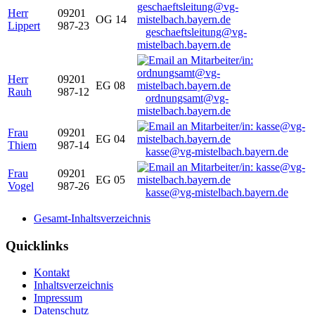
Herr
09201
OG 14
Lippert
987-23
geschaeftsleitung@vg-
mistelbach.bayern.de
Herr
09201
EG 08
Rauh
987-12
ordnungsamt@vg-
mistelbach.bayern.de
Frau
09201
EG 04
Thiem
987-14
kasse@vg-mistelbach.bayern.de
Frau
09201
EG 05
Vogel
987-26
kasse@vg-mistelbach.bayern.de
Gesamt-Inhaltsverzeichnis
Quicklinks
Kontakt
Inhaltsverzeichnis
Impressum
Datenschutz