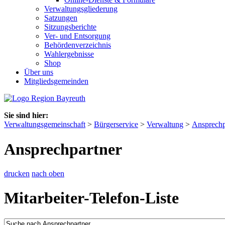
Verwaltungsgliederung
Satzungen
Sitzungsberichte
Ver- und Entsorgung
Behördenverzeichnis
Wahlergebnisse
Shop
Über uns
Mitgliedsgemeinden
Sie sind hier:
Verwaltungsgemeinschaft
>
Bürgerservice
>
Verwaltung
>
Ansprechp
Ansprechpartner
drucken
nach oben
Mitarbeiter-Telefon-Liste