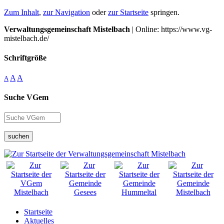
Zum Inhalt
,
zur Navigation
oder
zur Startseite
springen.
Verwaltungsgemeinschaft Mistelbach
| Online: https://www.vg-
mistelbach.de/
Schriftgröße
A
A
A
Suche VGem
suchen
Startseite
Aktuelles