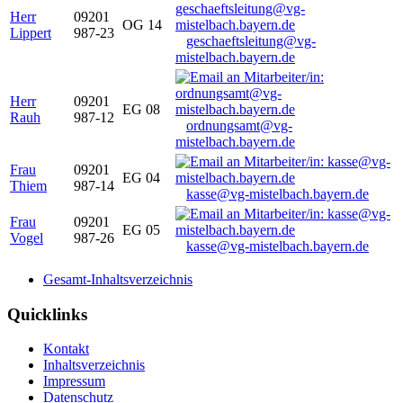
Herr
09201
OG 14
Lippert
987-23
geschaeftsleitung@vg-
mistelbach.bayern.de
Herr
09201
EG 08
Rauh
987-12
ordnungsamt@vg-
mistelbach.bayern.de
Frau
09201
EG 04
Thiem
987-14
kasse@vg-mistelbach.bayern.de
Frau
09201
EG 05
Vogel
987-26
kasse@vg-mistelbach.bayern.de
Gesamt-Inhaltsverzeichnis
Quicklinks
Kontakt
Inhaltsverzeichnis
Impressum
Datenschutz