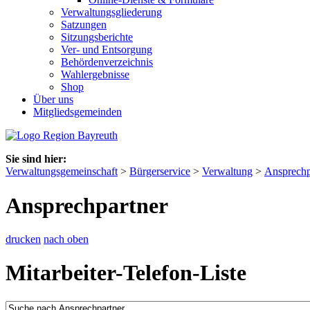
Verwaltungsgliederung
Satzungen
Sitzungsberichte
Ver- und Entsorgung
Behördenverzeichnis
Wahlergebnisse
Shop
Über uns
Mitgliedsgemeinden
Sie sind hier:
Verwaltungsgemeinschaft
>
Bürgerservice
>
Verwaltung
>
Ansprechp
Ansprechpartner
drucken
nach oben
Mitarbeiter-Telefon-Liste