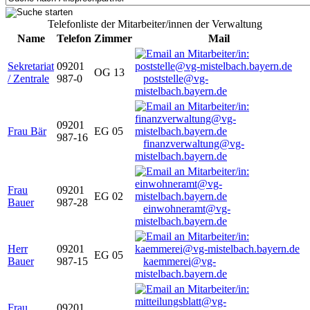
Telefonliste der Mitarbeiter/innen der Verwaltung
Name
Telefon
Zimmer
Mail
Sekretariat
09201
OG 13
/ Zentrale
987-0
poststelle@vg-
mistelbach.bayern.de
09201
Frau Bär
EG 05
987-16
finanzverwaltung@vg-
mistelbach.bayern.de
Frau
09201
EG 02
Bauer
987-28
einwohneramt@vg-
mistelbach.bayern.de
Herr
09201
EG 05
Bauer
987-15
kaemmerei@vg-
mistelbach.bayern.de
Frau
09201