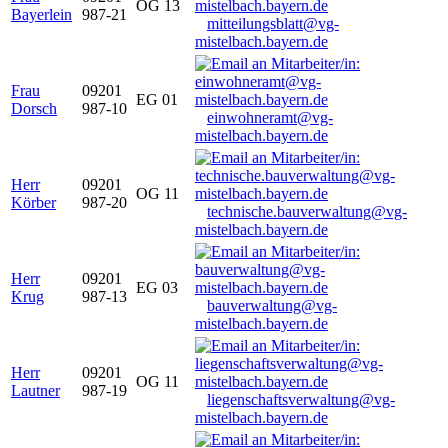
OG 13
Bayerlein
987-21
mitteilungsblatt@vg-
mistelbach.bayern.de
Frau
09201
EG 01
Dorsch
987-10
einwohneramt@vg-
mistelbach.bayern.de
Herr
09201
OG 11
Körber
987-20
technische.bauverwaltung@vg-
mistelbach.bayern.de
Herr
09201
EG 03
Krug
987-13
bauverwaltung@vg-
mistelbach.bayern.de
Herr
09201
OG 11
Lautner
987-19
liegenschaftsverwaltung@vg-
mistelbach.bayern.de